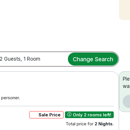
Change Search
2 Guests, 1 Room
Pl
wa
 personer.
Sale Price
Only 2 rooms left!
Total price for
2 Nights
.