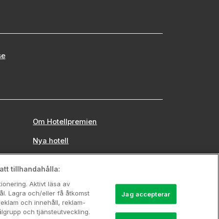
se
Om Hotellpremien
Nya hotell
Stadsweekend
tt tillhandahålla:
onering. Aktivt läsa av
l. Lagra och/eller få åtkomst
Jag accepterar
reklam och innehåll, reklam-
grupp och tjänsteutveckling.