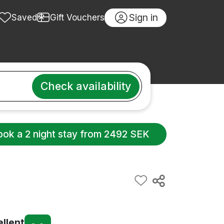
Sign in
Saved
Gift Vouchers
Check availability
ook a 2 night stay from 2492 SEK
ellent