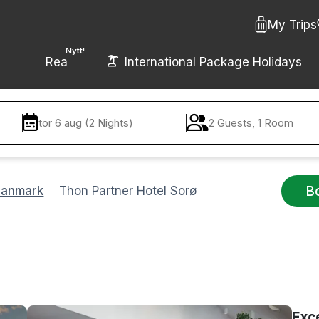
My Trips
Nytt!
Rea
International Package Holidays
tor 6 aug (2 Nights)
2 Guests, 1 Room
B
Danmark
Thon Partner Hotel Sorø
Exc