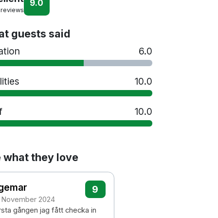
9.0
 reviews
t guests said
ation
6.0
lities
10.0
f
10.0
 what they love
ngemar
9
 November 2024
rsta gången jag fått checka in