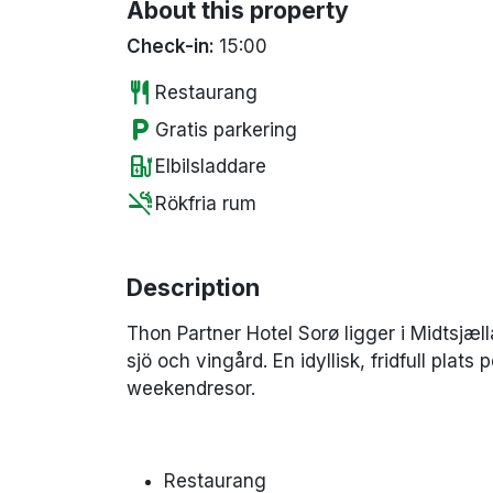
About this property
Check-in:
15:00
restaurant
Restaurang
local_parking
Gratis parkering
ev_station
Elbilsladdare
smoke_free
Rökfria rum
Description
Thon Partner Hotel Sorø ligger i Midtsjæ
sjö och vingård. En idyllisk, fridfull pla
weekendresor.
Restaurang