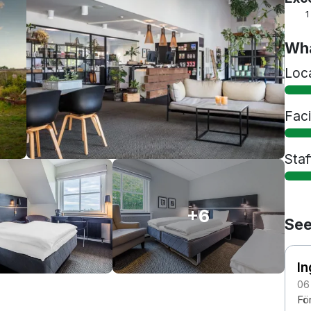
1
Wha
Loc
Faci
Staf
+6
See
I
06
Fö