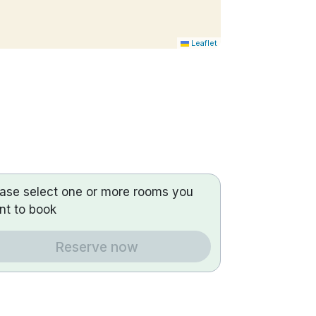
Leaflet
ease select one or more rooms you
nt to book
Reserve now