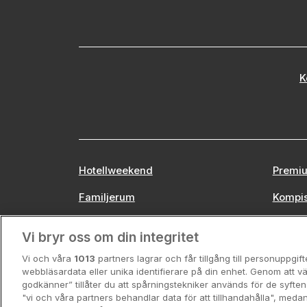
K
Hotellweekend
Premiu
Familjerum
Kompi
Europa
Stors
Vi bryr oss om din integritet
Vi och våra
1013
partners lagrar och får tillgång till personuppgif
webbläsardata eller unika identifierare på din enhet. Genom att vä
godkänner” tillåter du att spårningstekniker används för de syft
"vi och våra partners behandlar data för att tillhandahålla", meda