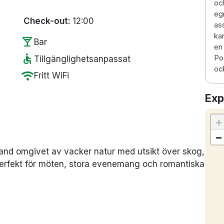
och
egn
Check-out:
12:00
as
ka
local_bar
Bar
en
accessible
Pos
Tillgänglighetsanpassat
ock
wifi
Fritt WiFi
Exp
+
−
lland omgivet av vacker natur med utsikt över skog,
ts perfekt för möten, stora evenemang och romantiska