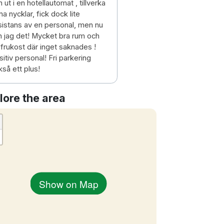
 ut i en hotellautomat , tillverka
a nycklar, fick dock lite
sistans av en personal, men nu
n jag det! Mycket bra rum och
 frukost där inget saknades !
itiv personal! Fri parkering
så ett plus!
lore the area
Show on Map