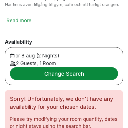
Här finns även tillgång till gym, café och ett härligt orangeri.
247 rum
Read more
Gym öppet 24 timmar
Café och gemensam lounge
Orangeri
Availability
Coworking faciliteter (dagspass går att köpa på plats)
Närliggande parkering 120 SEK/dygn
Te/Kaffe station på rummen
lör 8 aug (2 Nights)
Tvättrum
2 Guests, 1 Room
TV med Chrome cast
Change Search
Kylskåp
1.8km från Triangeln Shopping Center
6.8km från Malmö Arena
30km från Malmö Flygplats
Sorry! Unfortunately, we don't have any
availability for your chosen dates.
Please try modifying your room quantity, dates
or night stays using the search bar.