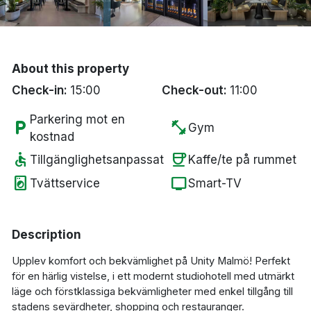
Bergen
Hela Danmark
About this property
Check-in:
15:00
Check-out:
11:00
Done
Parkering mot en
local_parking
fitness_center
Gym
kostnad
accessible
coffee
Tillgänglighetsanpassat
Kaffe/te på rummet
local_laundry_service
tv
Tvättservice
Smart-TV
Description
Upplev komfort och bekvämlighet på Unity Malmö!
Perfekt
för en härlig vistelse, i ett modernt studiohotell med utmärkt
läge och förstklassiga bekvämligheter med enkel tillgång till
stadens sevärdheter, shopping och restauranger.