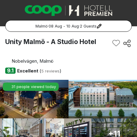
Malmö
·
08 Aug - 10 Aug
·
2 Guests
Popular Destinations:
Unity Malmö - A Studio Hotel
Hela Sverige
Nobelvägen, Malmö
Stockholm
9.1
Excellent
(
)
5 reviews
Göteborg
31 people viewed today
Malmö
Hela Norge
Oslo
+11