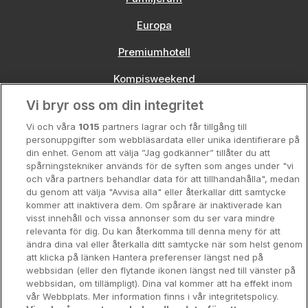
Europa
Premiumhotell
Kompisweekend
Vi bryr oss om din integritet
Storstadsweekend
Vi och våra
1015
partners lagrar och får tillgång till
Hotellrum under 995 kr
personuppgifter som webbläsardata eller unika identifierare på
din enhet. Genom att välja ”Jag godkänner” tillåter du att
Spahotell
spårningstekniker används för de syften som anges under "vi
och våra partners behandlar data för att tillhandahålla", medan
Sydsverige
du genom att välja "Avvisa alla" eller återkallar ditt samtycke
kommer att inaktivera dem. Om spårare är inaktiverade kan
Om Hotellpremien
visst innehåll och vissa annonser som du ser vara mindre
relevanta för dig. Du kan återkomma till denna meny för att
Nya hotell
ändra dina val eller återkalla ditt samtycke när som helst genom
att klicka på länken Hantera preferenser längst ned på
Stadsweekend
webbsidan (eller den flytande ikonen längst ned till vänster på
webbsidan, om tillämpligt). Dina val kommer att ha effekt inom
vår Webbplats. Mer information finns i vår integritetspolicy.