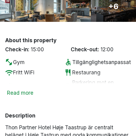
+6
Bergen
Hela Danmark
About this property
Done
Check-in:
15:00
Check-out:
12:00
fitness_center
accessible
Gym
Tillgänglighetsanpassat
wifi
restaurant
Fritt WiFi
Restaurang
Parkering mot en
smoke_free
local_parking
Rökfria rum
kostnad
Read more
tv
business_center
Smart-TV
Business Center
Description
Thon Partner Hotel Høje Taastrup är centralt
beläget i Høje Tastrup med goda kommunikationer