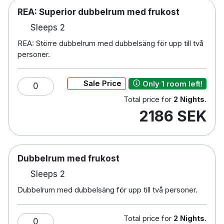
Husdjur tillåts mot en avgift
REA: Superior dubbelrum med frukost
Handikappsanpassade rum finns tillgängliga
Parkering mot en avgift
Sleeps 2
Rökfritt
REA: Större dubbelrum med dubbelsäng för upp till två
5 minuters promenad till Høje Taastrup station
personer.
25 minuters bilresa till Köpenhamn Kastrup
flygplats
Sale Price
Only 1 room left!
0
Total price for
2 Nights
.
2186 SEK
Dubbelrum med frukost
Sleeps 2
Dubbelrum med dubbelsäng för upp till två personer.
Total price for
2 Nights
.
0