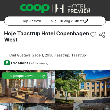
Hoje Taastrup Hotel Copenhagen West
·
08 Aug - 10 Aug
·
2 Guests
Popular Destinations:
Hoje Taastrup Hotel Copenhagen
West
Hela Sverige
Stockholm
Carl Gustavs Gade 1, 2630 Taastrup, Taastrup
8
Excellent
(
)
24 reviews
Göteborg
10 people viewed today
Malmö
Hela Norge
Oslo