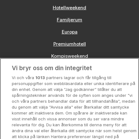
Hotellweekend
Familjerum
Europa
Premiumhotell
Kompisweekend
Vi bryr oss om din integritet
Storstadsweekend
Vi och våra
1013
partners lagrar och får tillgång till
Hotellrum under 995 kr
personuppgifter som webbläsardata eller unika identifierare på
din enhet. Genom att välja ”Jag godkänner” tillåter du att
Spahotell
spårningstekniker används för de syften som anges under "vi
och våra partners behandlar data för att tillhandahålla", medan
Sydsverige
du genom att välja "Avvisa alla" eller återkallar ditt samtycke
kommer att inaktivera dem. Om spårare är inaktiverade kan
Om Hotellpremien
visst innehåll och vissa annonser som du ser vara mindre
relevanta för dig. Du kan återkomma till denna meny för att
Nya hotell
ändra dina val eller återkalla ditt samtycke när som helst genom
att klicka på länken Hantera preferenser längst ned på