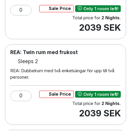
151 rum
Sale Price
Only 1 room left!
0
Dubbelrum, enkelrum & familjerum
Total price for
2 Nights
.
Badrum med dusch
2039 SEK
Gratis WiFi
TV
Skrivbord
Hårtork
REA: Twin rum med frukost
Strykjärn/strykbräda på begäran
Sleeps 2
Gratis toalettartiklar
REA: Dubbelrum med två enkelsängar för upp till två
Gym
personer.
Restaurang
Bar
Sale Price
Only 1 room left!
Tvättservice
0
Tidig incheckning mot en avgift - i mån av
Total price for
2 Nights
.
plats
2039 SEK
Sen utcheckning mot en avgift - i mån av plats
Extrasäng mot en avgift