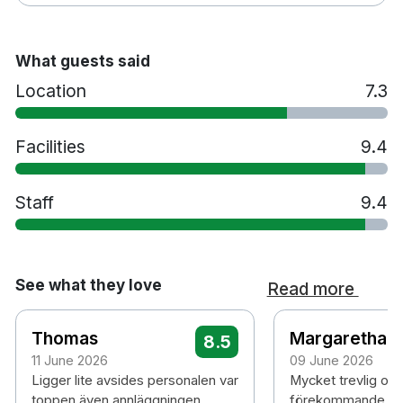
Spelrum med biljard, pingis, shuffleboard och
sällskapsspel
Restaurang med säsongsanpassad meny
What guests said
Spjälsäng mot en avgift - måste bokas i förväg
Location
7.3
Djurvänliga rum – måste förbokas mot extra
kostnad
Handikappanpassade rum - måste förbokas
Facilities
9.4
Gratis parkering
Laddningsstationer för elbil
Staff
9.4
Rökfritt
See what they love
Read more
Thomas
Margaretha
8.5
11 June 2026
09 June 2026
Ligger lite avsides personalen var
Mycket trevlig och
toppen även annläggningen
förekommande per