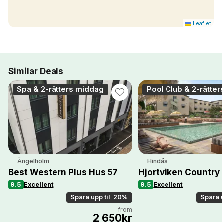
Leaflet
Similar Deals
Spa & 2-rätters middag
Pool Club & 2-rätte
Ängelholm
Hindås
Best Western Plus Hus 57
Hjortviken Country
9.5
Excellent
9.5
Excellent
Spara upp till 20%
Spara 
from
2 650kr