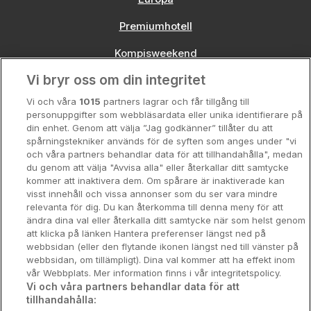
Premiumhotell
Kompisweekend
Vi bryr oss om din integritet
Storstadsweekend
Vi och våra
1015
partners lagrar och får tillgång till
Hotellrum under 995 kr
personuppgifter som webbläsardata eller unika identifierare på
din enhet. Genom att välja ”Jag godkänner” tillåter du att
Spahotell
spårningstekniker används för de syften som anges under "vi
och våra partners behandlar data för att tillhandahålla", medan
Sydsverige
du genom att välja "Avvisa alla" eller återkallar ditt samtycke
kommer att inaktivera dem. Om spårare är inaktiverade kan
Om Hotellpremien
visst innehåll och vissa annonser som du ser vara mindre
relevanta för dig. Du kan återkomma till denna meny för att
Nya hotell
ändra dina val eller återkalla ditt samtycke när som helst genom
att klicka på länken Hantera preferenser längst ned på
Stadsweekend
webbsidan (eller den flytande ikonen längst ned till vänster på
webbsidan, om tillämpligt). Dina val kommer att ha effekt inom
vår Webbplats. Mer information finns i vår integritetspolicy.
Vi och våra partners behandlar data för att
tillhandahålla:
Booking Enquiries:
info@hotellpremien.se