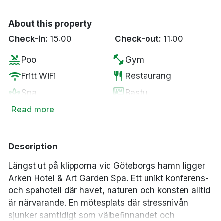
About this property
Check-in:
15:00
Check-out:
11:00
pool
fitness_center
Pool
Gym
wifi
restaurant
Fritt WiFi
Restaurang
spa
sauna
Spa
Bastu
pets
smoke_free
Husdjur tillåtna
Rökfria rum
Read more
local_bar
ev_station
Bar
Elbilsladdare
Description
Längst ut på klipporna vid Göteborgs hamn ligger
Arken Hotel & Art Garden Spa. Ett unikt konferens-
och spahotell där havet, naturen och konsten alltid
är närvarande. En mötesplats där stressnivån
sjunker samtidigt som välbeﬁnnandet och