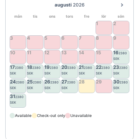
Fritt WiFi
TV
Kuddmeny- flera typer av kuddar att välja
mellan
Hårtork
Mindre skrivbord
Värdeskåp
Strykjärn/strykbräda
Inomhus- och utomhus gym
SPA (ingår endast i spapaket
Samtliga
spapaket har 15-årsgräns. Under sommaren
och utvalda dagar på skollov är Art Garden
Spa öppet för barn kl. 08.00–14.00, kontakta
hotellet direkt för information kring barn på
spa.)
Available
Check-out only
Unavailable
Bagageförvaring
Cykelutlåning
Boulebana