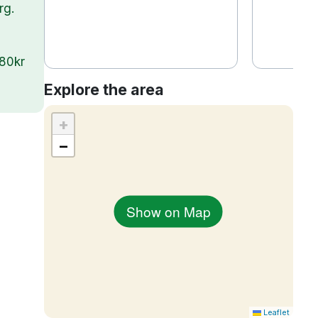
rg.
380kr
Explore the area
+
−
Show on Map
Leaflet