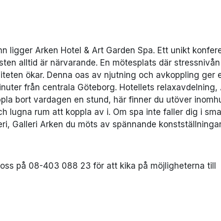
n ligger Arken Hotel & Art Garden Spa. Ett unikt konfer
ten alltid är närvarande. En mötesplats där stressnivån
iteten ökar. Denna oas av njutning och avkoppling ger 
nuter från centrala Göteborg. Hotellets relaxavdelning, 
ppla bort vardagen en stund, här finner du utöver inomh
 lugna rum att koppla av i. Om spa inte faller dig i sm
eri, Galleri Arken du möts av spännande konstställninga
 oss på
08-403 088 23 för att kika på möjligheterna till