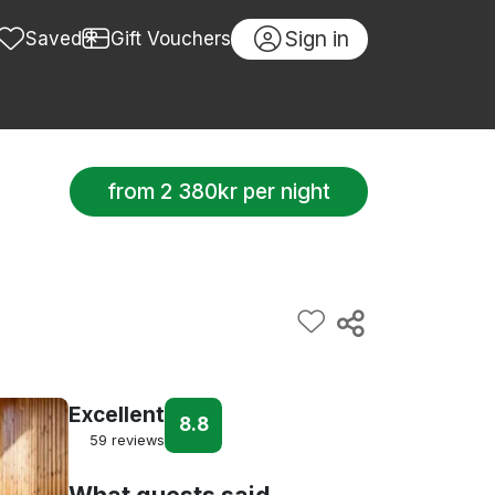
Sign in
Saved
Gift Vouchers
from 2 380kr per night
Excellent
8.8
59 reviews
What guests said