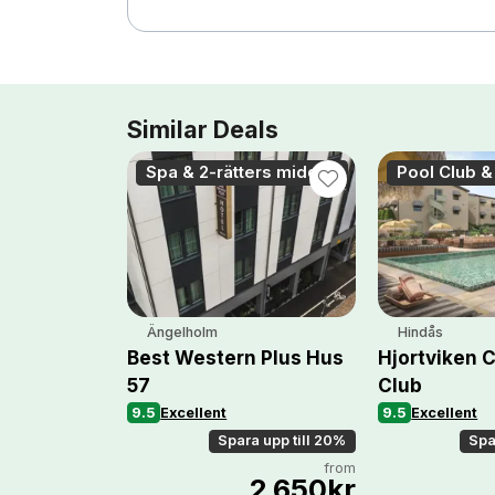
Similar Deals
Spa & 2-rätters middag
Pool Club &
Ängelholm
Hindås
Best Western Plus Hus
Hjortviken 
57
Club
9.5
Excellent
9.5
Excellent
Spara upp till 20%
Spa
from
2 650kr