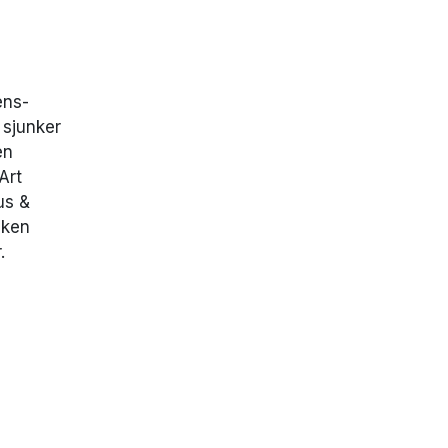
ens-
 sjunker
en
Art
us &
aken
r.