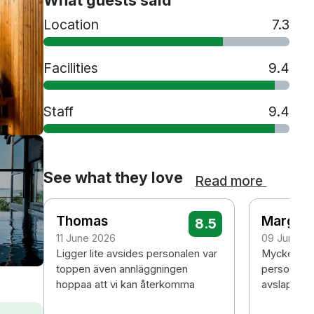
Location
7.3
Facilities
9.4
Staff
9.4
See what they love
Read more
Thomas
Margar
8.5
11 June 2026
09 June 2
Ligger lite avsides personalen var
Mycket tr
toppen även annläggningen
personal, 
hoppaa att vi kan återkomma
avslappna