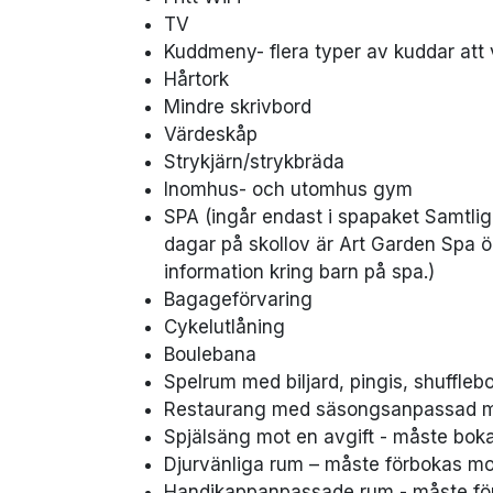
TV
Kuddmeny- flera typer av kuddar att 
Hårtork
Mindre skrivbord
Värdeskåp
Strykjärn/strykbräda
Inomhus- och utomhus gym
SPA (ingår endast i spapaket
Samtlig
dagar på skollov är Art Garden Spa öp
information kring barn på spa.)
Bagageförvaring
Cykelutlåning
Boulebana
Spelrum med biljard, pingis, shuffleb
Restaurang med säsongsanpassad 
Spjälsäng mot en avgift - måste boka
Djurvänliga rum – måste förbokas mo
Handikappanpassade rum - måste fö