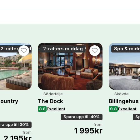
 2-rätters middag
2-rätters middag
Spa & mid
Södertälje
Skövde
Country
The Dock
Billingehus
8.8
Excellent
9.8
Excellent
Spara upp till 40%
Sp
from
ra upp till 30%
1 995kr
from
2 195kr