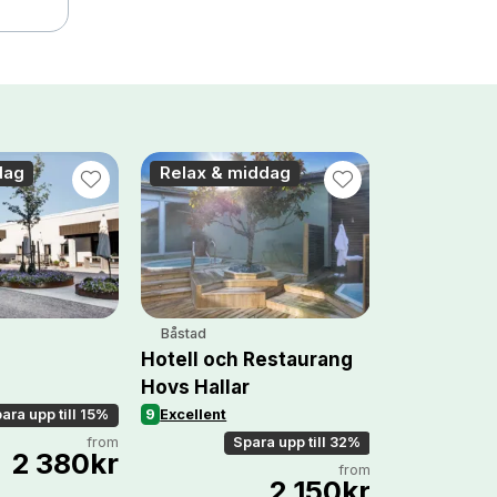
dag
Relax & middag
3-rätters
Båstad
Stockholm
Hotell och Restaurang
Åkeshofs S
Hovs Hallar
S
9
Excellent
ara upp till 15%
from
Spara upp till 32%
2 380kr
from
2 150kr