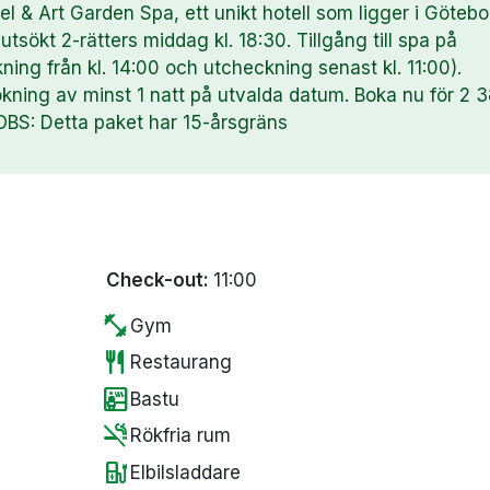
 & Art Garden Spa, ett unikt hotell som ligger i Götebo
utsökt 2-rätters middag kl. 18:30. Tillgång till spa på
ing från kl. 14:00 och utcheckning senast kl. 11:00).
okning av minst 1 natt på utvalda datum. Boka nu för 2 
OBS: Detta paket har 15-årsgräns
Check-out:
11:00
fitness_center
Gym
restaurant
Restaurang
sauna
Bastu
smoke_free
Rökfria rum
ev_station
Elbilsladdare