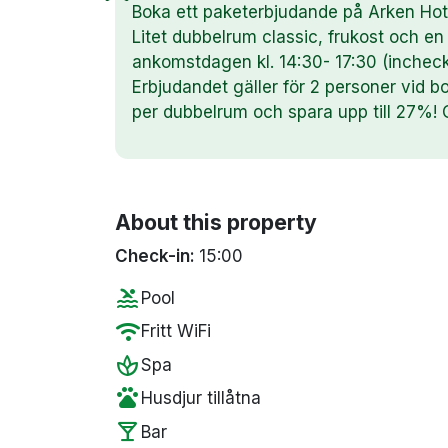
Boka ett paketerbjudande på Arken Hotel
Litet dubbelrum classic, frukost och en 
ankomstdagen kl. 14:30- 17:30 (incheckn
Erbjudandet gäller för 2 personer vid b
per dubbelrum och spara upp till 27%! 
About this property
Check-in:
15:00
pool
Pool
wifi
Fritt WiFi
spa
Spa
pets
Husdjur tillåtna
local_bar
Bar