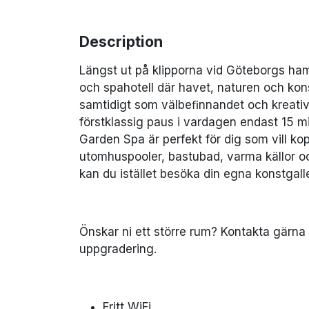
Description
Längst ut på klipporna vid Göteborgs ham
och spahotell där havet, naturen och kons
samtidigt som välbeﬁnnandet och kreativ
förstklassig paus i vardagen endast 15 mi
Garden Spa är perfekt för dig som vill ko
utomhuspooler, bastubad, varma källor och
kan du istället besöka din egna konstgall
Önskar ni ett större rum? Kontakta gärna
uppgradering.
Fritt WiFi