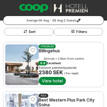
Sverige
·
06 Aug - 08 Aug
·
2 Guests
+
Popular Destinations:
−
Sort
Filters
Hela Sverige
PREMIUM
Billingehus
Stockholm
Skövde • 2.8km from centre
Göteborg
9.8
Excellent
Kontakta oss
Vanliga frågor
Allmänna villkor
Exklusivt paketerbjudande
Gift Vouchers
Coop.se
Manage Preferences
794 SE
2380 SEK
/ Per night
Malmö
Registrera ditt hotell
Cookie policy & Integritetspolicy
View hotel
Hela Norge
REA
Hotellweekend
Oslo
Best Western Plus Park City
2
Solna
Familjerum