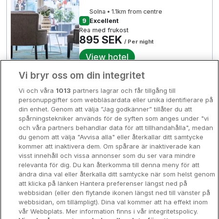
Bergen
Solna • 1.1km from centre
Europa
9
Excellent
Rea med frukost
Hela Danmark
Premiumhotell
895 SEK
/ Per night
Kompisweekend
View hotel
Done
Vi bryr oss om din integritet
Storstadsweekend
The Dock
Vi och våra
1013
partners lagrar och får tillgång till
Hotellrum under 995 kr
personuppgifter som webbläsardata eller unika identifierare på
1328 SEK
Södertälje • 1.4km from centre
din enhet. Genom att välja ”Jag godkänner” tillåter du att
Spahotell
8.8
Excellent
6
spårningstekniker används för de syften som anges under "vi
☕ Med frukost
och våra partners behandlar data för att tillhandahålla", medan
12
1095 SEK
Sydsverige
2435 SEK
/ Per night
du genom att välja "Avvisa alla" eller återkallar ditt samtycke
1033 SEK
kommer att inaktivera dem. Om spårare är inaktiverade kan
View hotel
Om Hotellpremien
visst innehåll och vissa annonser som du ser vara mindre
3
relevanta för dig. Du kan återkomma till denna meny för att
Nya hotell
3190 SEK
ändra dina val eller återkalla ditt samtycke när som helst genom
1093 SEK
2380 SEK
REA
att klicka på länken Hantera preferenser längst ned på
Johannesbergs Slott
Stadsweekend
webbsidan (eller den flytande ikonen längst ned till vänster på
webbsidan, om tillämpligt). Dina val kommer att ha effekt inom
4
9
Uppsala • 33.6km from centre
vår Webbplats. Mer information finns i vår integritetspolicy.
8.8
Excellent