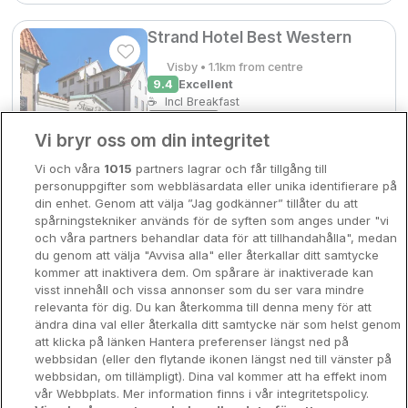
Bergen
Europa
Strand Hotel Best Western
Hela Danmark
Visby • 1.1km from centre
Premiumhotell
9.4
Excellent
☕
Incl Breakfast
Kompisweekend
Sold out
Done
Vi bryr oss om din integritet
Storstadsweekend
Check other dates
Vi och våra
1015
partners lagrar och får tillgång till
Hotellrum under 995 kr
personuppgifter som webbläsardata eller unika identifierare på
din enhet. Genom att välja ”Jag godkänner” tillåter du att
Spahotell
First Hotel Kokoloko
spårningstekniker används för de syften som anges under "vi
och våra partners behandlar data för att tillhandahålla", medan
Visby • 1km from centre
Sydsverige
du genom att välja "Avvisa alla" eller återkallar ditt samtycke
7.8
Very Good
kommer att inaktivera dem. Om spårare är inaktiverade kan
☕
Incl Breakfast
Om Hotellpremien
visst innehåll och vissa annonser som du ser vara mindre
Sold out
relevanta för dig. Du kan återkomma till denna meny för att
Nya hotell
ändra dina val eller återkalla ditt samtycke när som helst genom
Check other dates
att klicka på länken Hantera preferenser längst ned på
Stadsweekend
webbsidan (eller den flytande ikonen längst ned till vänster på
webbsidan, om tillämpligt). Dina val kommer att ha effekt inom
vår Webbplats. Mer information finns i vår integritetspolicy.