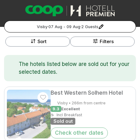
Visby
·
07 Aug - 09 Aug
·
2 Guests
+
Popular Destinations:
−
Sort
Filters
Hela Sverige
The hotels listed below are sold out for your
Stockholm
selected dates.
Göteborg
Kontakta oss
Vanliga frågor
Allmänna villkor
Gift Vouchers
Coop.se
Manage Preferences
Best Western Solhem Hotel
Malmö
Registrera ditt hotell
Cookie policy & Integritetspolicy
Visby • 266m from centre
9.3
Excellent
Hela Norge
☕
Incl Breakfast
Sold out
Hotellweekend
Oslo
Check other dates
Familjerum