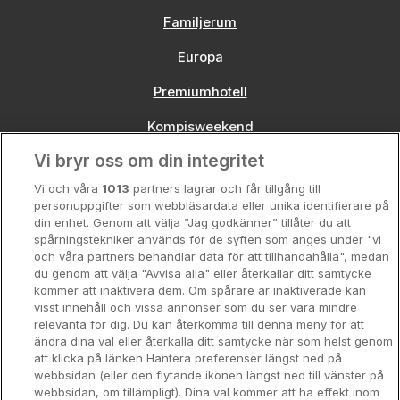
Familjerum
Europa
Premiumhotell
Kompisweekend
Vi bryr oss om din integritet
Storstadsweekend
Vi och våra
1013
partners lagrar och får tillgång till
Hotellrum under 995 kr
personuppgifter som webbläsardata eller unika identifierare på
din enhet. Genom att välja ”Jag godkänner” tillåter du att
Spahotell
spårningstekniker används för de syften som anges under "vi
och våra partners behandlar data för att tillhandahålla", medan
Sydsverige
du genom att välja "Avvisa alla" eller återkallar ditt samtycke
kommer att inaktivera dem. Om spårare är inaktiverade kan
Om Hotellpremien
visst innehåll och vissa annonser som du ser vara mindre
relevanta för dig. Du kan återkomma till denna meny för att
Nya hotell
ändra dina val eller återkalla ditt samtycke när som helst genom
att klicka på länken Hantera preferenser längst ned på
Stadsweekend
webbsidan (eller den flytande ikonen längst ned till vänster på
webbsidan, om tillämpligt). Dina val kommer att ha effekt inom