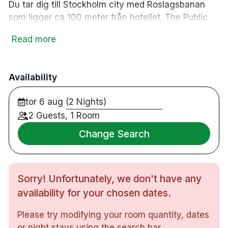
Du tar dig till Stockholm city med Roslagsbanan
som ligger ca 100 meter från hotellet. The Public
Hotel har det perferkta läget för dig som vill
Read more
uppleva småstadskänslan i en storstad.
53 sovrum
Dubbelrum med dubbelsäng eller två
Availability
enkelsängar
tor 6 aug (2 Nights)
Badrum med dusch och golvvärme
Rökfria rum
2 Guests, 1 Room
LCD TV
Change Search
Telefon
Gratis toalettartiklar
Hårtork
Sorry! Unfortunately, we don't have any
Eluttag för rakapparat
Garderob
availability for your chosen dates.
Gratis WiFi
Please try modifying your room quantity, dates
Fri kaffe & té i lobbyn
or night stays using the search bar.