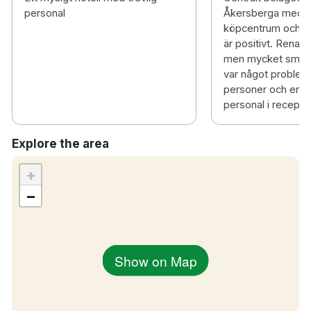
personal
Åkersberga med när
köpcentrum och pa
är positivt. Rena 
men mycket små r
var något problem 
personer och en na
personal i recepti
Explore the area
+
−
Show on Map