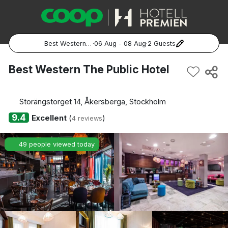
Best Western The Public Hotel
·
06 Aug - 08 Aug
·
2 Guests
Popular Destinations:
Best Western The Public Hotel
Hela Sverige
Storängstorget 14, Åkersberga, Stockholm
Stockholm
9.4
Excellent
(
)
4 reviews
Göteborg
49 people viewed today
Malmö
Hela Norge
Oslo