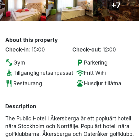
+7
Bergen
Hela Danmark
About this property
Done
Check-in:
15:00
Check-out:
12:00
fitness_center
local_parking
Gym
Parkering
accessible
wifi
Tillgänglighetsanpassat
Fritt WiFi
restaurant
pets
Restaurang
Husdjur tillåtna
Description
The Public Hotel i Åkersberga är ett popluärt hotell
nära Stockholm och Norrtälje. Populärt hotell nära
golfklubbarna. Åkersberga och Österåker golfklubb.