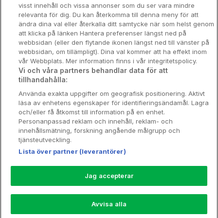
Om Hotellpremien
visst innehåll och vissa annonser som du ser vara mindre
relevanta för dig. Du kan återkomma till denna meny för att
Nya hotell
ändra dina val eller återkalla ditt samtycke när som helst genom
att klicka på länken Hantera preferenser längst ned på
Stadsweekend
webbsidan (eller den flytande ikonen längst ned till vänster på
webbsidan, om tillämpligt). Dina val kommer att ha effekt inom
vår Webbplats. Mer information finns i vår integritetspolicy.
Vi och våra partners behandlar data för att
tillhandahålla:
Booking Enquiries:
info@hotellpremien.se
Använda exakta uppgifter om geografisk positionering. Aktivt
Hotellsupport:
scandinavian@digibreaks.com
läsa av enhetens egenskaper för identifieringsändamål. Lagra
och/eller få åtkomst till information på en enhet.
Personanpassad reklam och innehåll, reklam- och
innehållsmätning, forskning angående målgrupp och
Hotellpremien.se av en del av Coop
tjänsteutveckling.
Sverige. Coop Sverige 171 88 Solna,
Lista över partner (leverantörer)
Telefon: 010-742 00 00, Org.nr: 556710-
5480.
Jag accepterar
Läs mer om Coops Partnererbjudande:
www.coop.se/medlem/partnererbjudande
Avvisa alla