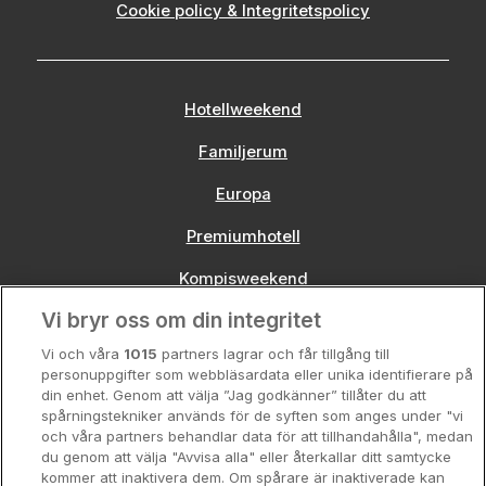
Cookie policy & Integritetspolicy
Hotellweekend
Familjerum
Europa
Premiumhotell
Kompisweekend
Vi bryr oss om din integritet
Storstadsweekend
Vi och våra
1015
partners lagrar och får tillgång till
Hotellrum under 995 kr
personuppgifter som webbläsardata eller unika identifierare på
din enhet. Genom att välja ”Jag godkänner” tillåter du att
Spahotell
spårningstekniker används för de syften som anges under "vi
och våra partners behandlar data för att tillhandahålla", medan
Sydsverige
du genom att välja "Avvisa alla" eller återkallar ditt samtycke
kommer att inaktivera dem. Om spårare är inaktiverade kan