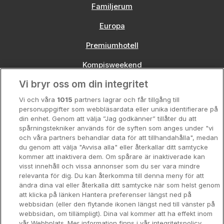
Familjerum
Europa
Premiumhotell
Kompisweekend
Vi bryr oss om din integritet
Storstadsweekend
Vi och våra
1015
partners lagrar och får tillgång till
Hotellrum under 995 kr
personuppgifter som webbläsardata eller unika identifierare på
din enhet. Genom att välja ”Jag godkänner” tillåter du att
Spahotell
spårningstekniker används för de syften som anges under "vi
och våra partners behandlar data för att tillhandahålla", medan
Sydsverige
du genom att välja "Avvisa alla" eller återkallar ditt samtycke
kommer att inaktivera dem. Om spårare är inaktiverade kan
Om Hotellpremien
visst innehåll och vissa annonser som du ser vara mindre
relevanta för dig. Du kan återkomma till denna meny för att
Nya hotell
ändra dina val eller återkalla ditt samtycke när som helst genom
att klicka på länken Hantera preferenser längst ned på
Stadsweekend
webbsidan (eller den flytande ikonen längst ned till vänster på
webbsidan, om tillämpligt). Dina val kommer att ha effekt inom
vår Webbplats. Mer information finns i vår integritetspolicy.