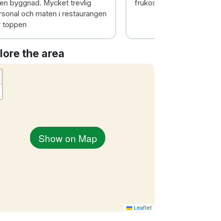
iten byggnad. Mycket trevlig
frukost. Ett jättebra hotell
rsonal och maten i restaurangen
r toppen
lore the area
Show on Map
Leaflet