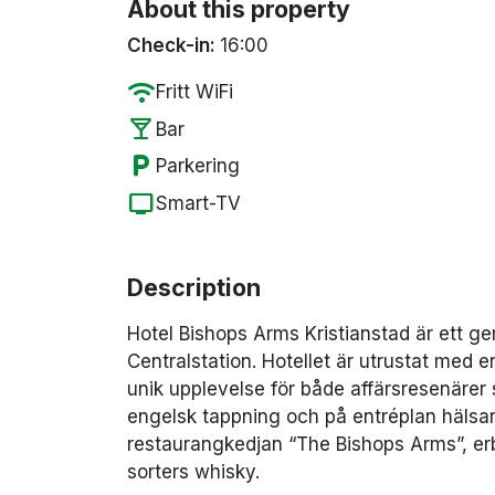
About this property
Check-in:
16:00
wifi
Fritt WiFi
local_bar
Bar
local_parking
Parkering
tv
Smart-TV
Description
Hotel Bishops Arms Kristianstad är ett ge
Centralstation.
Hotellet är utrustat med 
unik upplevelse för både affärsresenäre
engelsk tappning och på entréplan häls
restaurangkedjan “The Bishops Arms”, erbj
sorters whisky.