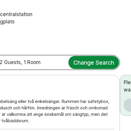
 centralstation
ygplats
Change Search
2 Guests, 1 Room
Pl
wa
elsäng eller två enkelsängar. Rummen har safetybox,
s dusch och hårfön. Inredningen är fräsch och ombonad
ter är välkomna att ange önskemål om sängtyp, men det
er tvåbäddsrum.