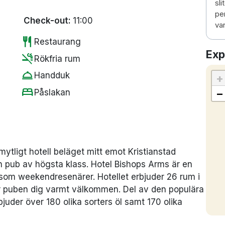
sl
pe
Check-out:
11:00
va
restaurant
Restaurang
Exp
smoke_free
Rökfria rum
room_service
Handduk
+
bed
−
Påslakan
mytligt hotell beläget mitt emot Kristianstad
en pub av högsta klass.
Hotel Bishops Arms är en
r som weekendresenärer.
Hotellet erbjuder 26 rum i
ar puben dig varmt välkommen.
Del av den populära
uder över 180 olika sorters öl samt 170 olika