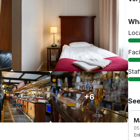
Wha
Loc
Faci
Staf
+6
See
M
05
Enk