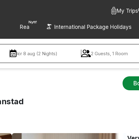
My Trips
Nytt!
Rea
International Package Holidays
lör 8 aug (2 Nights)
2 Guests, 1 Room
B
anstad
Ver