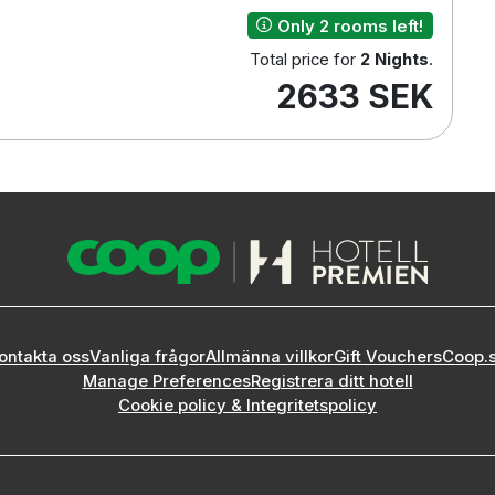
Only 2 rooms left!
Total price for
2 Nights
.
2633 SEK
ontakta oss
Vanliga frågor
Allmänna villkor
Gift Vouchers
Coop.
Manage Preferences
Registrera ditt hotell
Cookie policy & Integritetspolicy