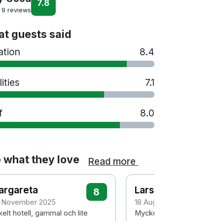
7.8
9 reviews
t guests said
ation
8.4
lities
7.1
f
8.0
 what they love
Read more
argareta
Lars
8
 November 2025
18 August 2025
elt hotell, gammal och lite
Mycket trevlig personal. 