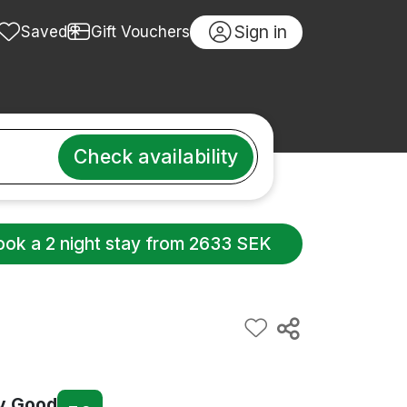
Sign in
Saved
Gift Vouchers
Check availability
ook a 2 night stay from 2633 SEK
y Good