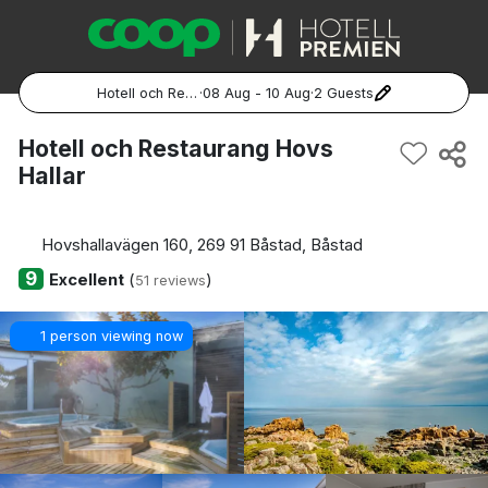
Hotell och Restaurang Hovs Hallar
·
08 Aug - 10 Aug
·
2 Guests
Popular Destinations:
Hotell och Restaurang Hovs
Hallar
Hela Sverige
Stockholm
Hovshallavägen 160, 269 91 Båstad, Båstad
9
Excellent
(
)
51 reviews
Göteborg
1 person viewing now
Malmö
Hela Norge
Oslo