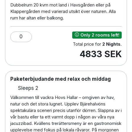
Cirka 30 minuters bilresa till Ängelholm-
Dubbelrum 20 kvm mot land i Havsgården eller på
Klappergården med varierad utsikt över naturen. Alla
Helsingborg Airport.
rum har altan eller balkong.
Only 2 rooms left!
0
Total price for
2 Nights
.
4833 SEK
Paketerbjudande med relax och middag
Sleeps 2
Välkommen till vackra Hovs Hallar – omgiven av hav,
natur och det stora lugnet. Upplev Bjärehalvöns
spektakulära sceneri precis utanför dörren. Slappna av i
vår bastu eller ta ett varmt dopp i någon av våra nya
jacuzzibad. Kvällens trerättersmeny är en gastronomisk
upplevelse med fokus på lokala råvaror. På morgonen