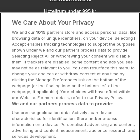
Hotellrum under 995 kr
We Care About Your Privacy
Spahotell
We and our
1015
partners store and access personal data, like
Sydsverige
browsing data or unique identifiers, on your device. Selecting I
Accept enables tracking technologies to support the purposes
Om Hotellpremien
shown under we and our partners process data to provide.
Selecting Reject All or withdrawing your consent will disable
Nya hotell
them. If trackers are disabled, some content and ads you see
may not be as relevant to you. You can resurface this menu to
Stadsweekend
change your choices or withdraw consent at any time by
clicking the Manage Preferences link on the bottom of the
webpage [or the floating icon on the bottom-left of the
webpage, if applicable] .Your choices will have effect within
our Website. For more details, refer to our Privacy Policy.
Booking Enquiries:
info@hotellpremien.se
We and our partners process data to provide:
Hotellsupport:
scandinavian@digibreaks.com
Use precise geolocation data. Actively scan device
characteristics for identification. Store and/or access
information on a device. Personalised advertising and content,
advertising and content measurement, audience research and
Hotellpremien.se av en del av Coop
services development.