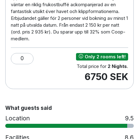
väntar en riklig frukostbuffé ackompanjerad av en
fantastisk utsikt över havet och klippformationerna.
Erbjudandet gäller för 2 personer vid bokning av minst 1
natt på utvalda datum. Från endast 2 150 kr per natt
(ord. pris 2 935 kr). Du sparar upp till 32% som Coop-
medlem.
Only 2 rooms left!
0
Total price for
2 Nights
.
6750 SEK
What guests said
Location
9.5
Facilities
8.6