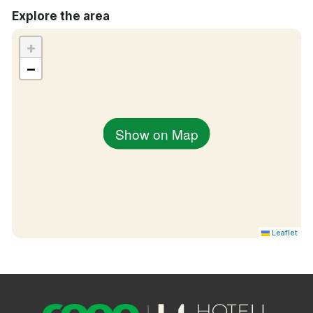
Explore the area
+
−
Show on Map
Leaflet