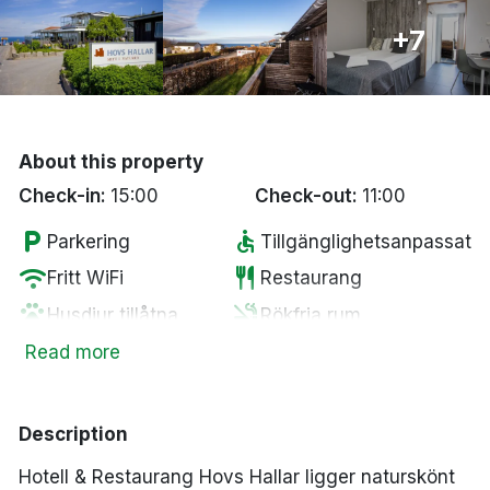
Bergen
+7
Hela Danmark
Done
About this property
Check-in:
15:00
Check-out:
11:00
local_parking
accessible
Parkering
Tillgänglighetsanpassat
wifi
restaurant
Fritt WiFi
Restaurang
pets
smoke_free
Husdjur tillåtna
Rökfria rum
tv
coffee
Smart-TV
Kaffe/te på rummet
Read more
Gratis
room_service
local_parking
Gratis parkering
mineralvatten
Description
Morgonrock &
checkroom
spa
Spa
Hotell & Restaurang Hovs Hallar ligger naturskönt
tofflor