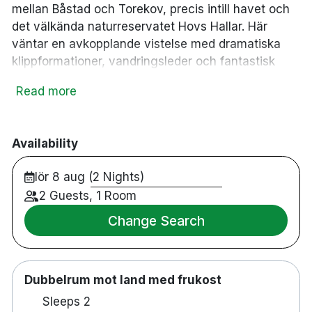
mellan Båstad och Torekov, precis intill havet och
sauna
local_bar
Bastu
Bar
det välkända naturreservatet Hovs Hallar. Här
ev_station
Elbilsladdare
väntar en avkopplande vistelse med dramatiska
klippformationer, vandringsleder och fantastisk
utsikt över Laholmsbukten.
Read more
Hotellets restaurang serverar rätter med fokus på
lokala råvaror och havets smaker. För extra
avkoppling finns ett spa- och relaxområde med
Availability
bastu, jacuzzi och badtunnor.
lör 8 aug (2 Nights)
2 Guests, 1 Room
Tillgänglighetsanpassade rum finns.
Change Search
Husdjur är välkomna mot en avgift
Spjälsäng kan bokas mot en avgift
Extrasäng kan bokas mot en avgift
Gratis parkering och laddplatser för elbil finns.
Dubbelrum mot land med frukost
Sleeps 2
Cirka 15 minuters bilresa till Båstad station.