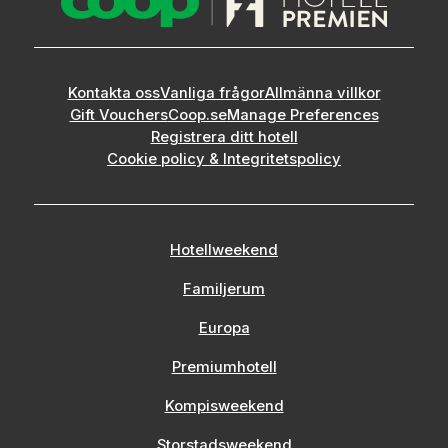
Kontakta oss
Vanliga frågor
Allmänna villkor
Gift Vouchers
Coop.se
Manage Preferences
Registrera ditt hotell
Cookie policy & Integritetspolicy
Hotellweekend
Familjerum
Europa
Premiumhotell
Kompisweekend
Storstadsweekend