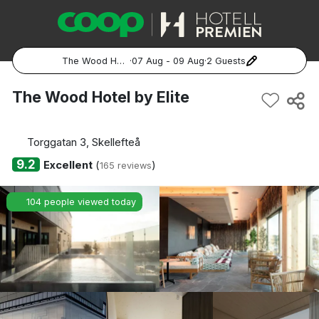
The Wood Hotel by Elite
·
07 Aug - 09 Aug
·
2 Guests
Popular Destinations:
The Wood Hotel by Elite
Hela Sverige
Torggatan 3, Skellefteå
Stockholm
9.2
Excellent
(
)
165 reviews
Göteborg
104 people viewed today
Malmö
Hela Norge
Oslo