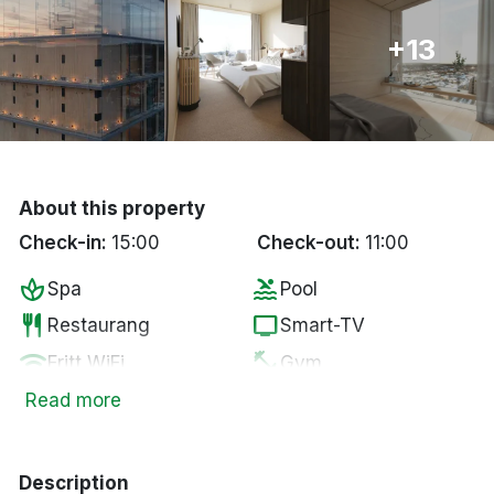
Bergen
+13
Hela Danmark
Done
About this property
Check-in:
15:00
Check-out:
11:00
spa
pool
Spa
Pool
restaurant
tv
Restaurang
Smart-TV
wifi
fitness_center
Fritt WiFi
Gym
bed
local_bar
Extrasäng
Bar
Read more
Description