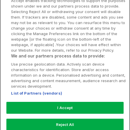
Accept enables tracking technologies to support the purposes
Om Hotellpremien
shown under we and our partners process data to provide.
Selecting Reject All or withdrawing your consent will disable
Nya hotell
them. If trackers are disabled, some content and ads you see
may not be as relevant to you. You can resurface this menu to
Stadsweekend
change your choices or withdraw consent at any time by
clicking the Manage Preferences link on the bottom of the
webpage [or the floating icon on the bottom-left of the
webpage, if applicable] .Your choices will have effect within
our Website. For more details, refer to our Privacy Policy.
Booking Enquiries:
info@hotellpremien.se
We and our partners process data to provide:
Hotellsupport:
scandinavian@digibreaks.com
Use precise geolocation data. Actively scan device
characteristics for identification. Store and/or access
information on a device. Personalised advertising and content,
advertising and content measurement, audience research and
Hotellpremien.se av en del av Coop
services development.
Sverige. Coop Sverige 171 88 Solna,
List of Partners (vendors)
Telefon: 010-742 00 00, Org.nr: 556710-
5480.
I Accept
Läs mer om Coops Partnererbjudande:
www.coop.se/medlem/partnererbjudande
Reject All