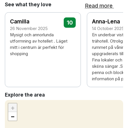
See what they love
Read more
Camilla
Anna-Lena
10
26 November 2025
14 October 2025
Mysigt och annorlunda
En underbar vistels
utformning av hotellet . Läget
trähotell. Otrolig ut
mitt i centrum är perfekt för
rummet på våning 
shopping
uppgraderats till. 
Fina lokaler och g
sköna sängar .Sa
penna och block 
information på pap
Explore the area
+
−