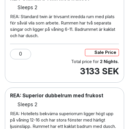
Husdjur är välkomna mot en avgift. Ange i
Sleeps 2
kommentarsfältet vid bokning om du önskar
REA: Standard twin är trivsamt inredda rum med plats
ett djurvänligt rum, då antalet är begränsat.
för såväl vila som arbete. Rummen har två separata
Extrasäng kan bokas mot en avgift och måste
sängar och ligger på våning 6-11. Badrummet är kaklat
förbokas direkt med hotellet
och har dusch.
Parkeringsmöjligheter finns i närliggande
parkeringshus
Sale Price
0
250 m till Skellefteå Busstation
19 km till Skellefteå Flygplats
Total price for
2 Nights
.
3133 SEK
REA: Superior dubbelrum med frukost
Sleeps 2
REA: Hotellets bekväma superiorrum ligger högt upp
på våning 12-16 och har stora fönster med härligt
ljusinsläpp. Rummet har ett kaklat badrum med dusch.