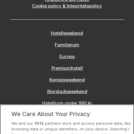
Cookie policy & Integritetspolicy
Hotellweekend
Familjerum
Europa
Premiumhotell
Kompisweekend
Storstadsweekend
Hotellrum under 995 kr
We Care About Your Privacy
Spahotell
We and our
1013
partners store and access personal data, like
Sydsverige
browsing data or unique identifiers, on your device. Selecting I