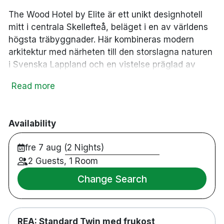
The Wood Hotel by Elite är ett unikt designhotell
mitt i centrala Skellefteå, beläget i en av världens
högsta träbyggnader. Här kombineras modern
arkitektur med närheten till den storslagna naturen
i Svenska Lappland och en vistelse präglad av
hållbarhet, komfort och förstklassiga
Read more
matupplevelser.
Hotellet erbjuder flera restauranger och caféer
med olika inriktningar – från lokala och samiska
Availability
smaker till asiatiskt inspirerad gastronomi. På
fre 7 aug (2 Nights)
hotellets spa högt upp i byggnaden väntar pool,
bastu och avkoppling med fantastisk utsikt över
2 Guests, 1 Room
staden och det omgivande landskapet.
Change Search
205 rum
Rullstolsanpassat
Rökfritt hotell
REA: Standard Twin med frukost