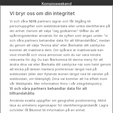
Kompisweekend
Vi bryr oss om din integritet
Storstadsweekend
Vi och våra
1015
partners lagrar och får tillgång till
Hotellrum under 995 kr
personuppgifter som webbläsardata eller unika identifierare på
din enhet. Genom att välja ”Jag godkänner” tillåter du att
Spahotell
spårningstekniker används för de syften som anges under "vi
och våra partners behandlar data för att tillhandahålla", medan
Sydsverige
du genom att välja "Avvisa alla" eller återkallar ditt samtycke
kommer att inaktivera dem. Om spårare är inaktiverade kan
Om Hotellpremien
visst innehåll och vissa annonser som du ser vara mindre
relevanta för dig. Du kan återkomma till denna meny för att
Nya hotell
ändra dina val eller återkalla ditt samtycke när som helst genom
att klicka på länken Hantera preferenser längst ned på
Stadsweekend
webbsidan (eller den flytande ikonen längst ned till vänster på
webbsidan, om tillämpligt). Dina val kommer att ha effekt inom
vår Webbplats. Mer information finns i vår integritetspolicy.
Vi och våra partners behandlar data för att
tillhandahålla:
Booking Enquiries:
info@hotellpremien.se
Använda exakta uppgifter om geografisk positionering. Aktivt
Hotellsupport:
scandinavian@digibreaks.com
läsa av enhetens egenskaper för identifieringsändamål. Lagra
och/eller få åtkomst till information på en enhet.