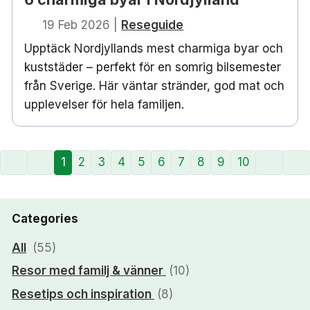
19 Feb 2026
|
Reseguide
Upptäck Nordjyllands mest charmiga byar och
kuststäder – perfekt för en somrig bilsemester
från Sverige. Här väntar stränder, god mat och
upplevelser för hela familjen.
1
2
3
4
5
6
7
8
9
10
Categories
All
(55)
Resor med familj & vänner
(10)
Resetips och inspiration
(8)