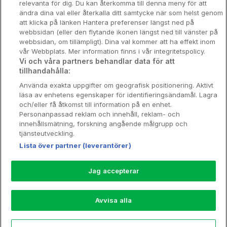
relevanta för dig. Du kan återkomma till denna meny för att
Nya hotell
ändra dina val eller återkalla ditt samtycke när som helst genom
att klicka på länken Hantera preferenser längst ned på
Stadsweekend
webbsidan (eller den flytande ikonen längst ned till vänster på
webbsidan, om tillämpligt). Dina val kommer att ha effekt inom
vår Webbplats. Mer information finns i vår integritetspolicy.
Vi och våra partners behandlar data för att
tillhandahålla:
Booking Enquiries:
info@hotellpremien.se
Använda exakta uppgifter om geografisk positionering. Aktivt
Hotellsupport:
scandinavian@digibreaks.com
läsa av enhetens egenskaper för identifieringsändamål. Lagra
och/eller få åtkomst till information på en enhet.
Personanpassad reklam och innehåll, reklam- och
innehållsmätning, forskning angående målgrupp och
Hotellpremien.se av en del av Coop
tjänsteutveckling.
Sverige. Coop Sverige 171 88 Solna,
Lista över partner (leverantörer)
Telefon: 010-742 00 00, Org.nr: 556710-
5480.
Jag accepterar
Läs mer om Coops Partnererbjudande:
www.coop.se/medlem/partnererbjudande
Avvisa alla
Nytt!