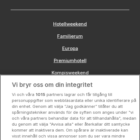
Hotellweekend
Familjerum
Europa
Premiumhotell
Kompisweekend
Vi bryr oss om din integritet
Storstadsweekend
Vi och våra
1015
partners lagrar och får tillgång till
Hotellrum under 995 kr
personuppgifter som webbläsardata eller unika identifierare på
din enhet. Genom att välja ”Jag godkänner” tillåter du att
Spahotell
spårningstekniker används för de syften som anges under "vi
och våra partners behandlar data för att tillhandahålla", medan
Sydsverige
du genom att välja "Avvisa alla" eller återkallar ditt samtycke
kommer att inaktivera dem. Om spårare är inaktiverade kan
Om Hotellpremien
visst innehåll och vissa annonser som du ser vara mindre