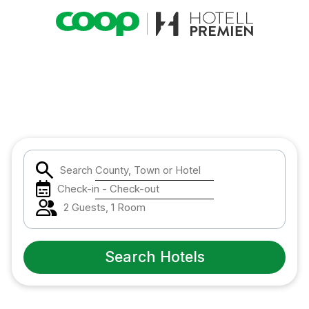
Popular Destinations:
Hela Sverige
Stockholm
Search County, Town or Hotel
Göteborg
Check-in - Check-out
2 Guests, 1 Room
Malmö
Hela Norge
Search Hotels
Oslo