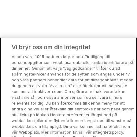
Bergen
Europa
Hela Danmark
Premiumhotell
Kompisweekend
Done
Vi bryr oss om din integritet
Storstadsweekend
Vi och våra
1015
partners lagrar och får tillgång till
Hotellrum under 995 kr
personuppgifter som webbläsardata eller unika identifierare på
din enhet. Genom att välja ”Jag godkänner” tillåter du att
Spahotell
spårningstekniker används för de syften som anges under "vi
och våra partners behandlar data för att tillhandahålla", medan
Sydsverige
du genom att välja "Avvisa alla" eller återkallar ditt samtycke
kommer att inaktivera dem. Om spårare är inaktiverade kan
Om Hotellpremien
visst innehåll och vissa annonser som du ser vara mindre
relevanta för dig. Du kan återkomma till denna meny för att
Nya hotell
ändra dina val eller återkalla ditt samtycke när som helst genom
att klicka på länken Hantera preferenser längst ned på
Stadsweekend
webbsidan (eller den flytande ikonen längst ned till vänster på
webbsidan, om tillämpligt). Dina val kommer att ha effekt inom
vår Webbplats. Mer information finns i vår integritetspolicy.