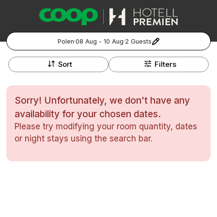
Polen
·
08 Aug - 10 Aug
·
2 Guests
+
Popular Destinations:
−
Sort
Filters
Hela Sverige
Sorry! Unfortunately, we don't have any
Stockholm
availability for your chosen dates.
Please try modifying your room quantity, dates
Göteborg
Kontakta oss
Vanliga frågor
Allmänna villkor
or night stays using the search bar.
Gift Vouchers
Coop.se
Manage Preferences
Malmö
Registrera ditt hotell
Cookie policy & Integritetspolicy
Hela Norge
Hotellweekend
Oslo
Familjerum