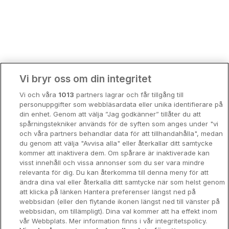
Bergen
Europa
Hela Danmark
Premiumhotell
Kompisweekend
Done
Vi bryr oss om din integritet
Storstadsweekend
Vi och våra
1013
partners lagrar och får tillgång till
Hotellrum under 995 kr
personuppgifter som webbläsardata eller unika identifierare på
din enhet. Genom att välja ”Jag godkänner” tillåter du att
Spahotell
spårningstekniker används för de syften som anges under "vi
och våra partners behandlar data för att tillhandahålla", medan
Sydsverige
du genom att välja "Avvisa alla" eller återkallar ditt samtycke
kommer att inaktivera dem. Om spårare är inaktiverade kan
Om Hotellpremien
visst innehåll och vissa annonser som du ser vara mindre
relevanta för dig. Du kan återkomma till denna meny för att
Nya hotell
ändra dina val eller återkalla ditt samtycke när som helst genom
att klicka på länken Hantera preferenser längst ned på
Stadsweekend
webbsidan (eller den flytande ikonen längst ned till vänster på
webbsidan, om tillämpligt). Dina val kommer att ha effekt inom
vår Webbplats. Mer information finns i vår integritetspolicy.