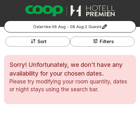
Österrike
·
06 Aug - 08 Aug
·
2 Guests
+
Popular Destinations:
−
Sort
Filters
Hela Sverige
Sorry! Unfortunately, we don't have any
Stockholm
availability for your chosen dates.
Please try modifying your room quantity, dates
Göteborg
Kontakta oss
Vanliga frågor
Allmänna villkor
or night stays using the search bar.
Gift Vouchers
Coop.se
Manage Preferences
Malmö
Registrera ditt hotell
Cookie policy & Integritetspolicy
Hela Norge
Hotellweekend
Oslo
Familjerum