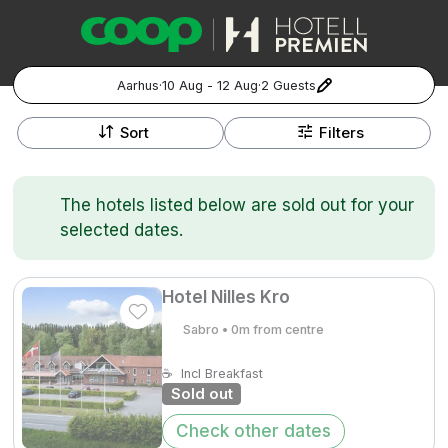
Aarhus
·
10 Aug - 12 Aug
·
2 Guests
+
Popular Destinations:
−
Sort
Filters
Hela Sverige
The hotels listed below are sold out for your
Stockholm
selected dates.
Göteborg
Kontakta oss
Vanliga frågor
Allmänna villkor
Gift Vouchers
Coop.se
Manage Preferences
Hotel Nilles Kro
Malmö
Registrera ditt hotell
Cookie policy & Integritetspolicy
Sabro • 0m from centre
Hela Norge
☕
Incl Breakfast
Sold out
Hotellweekend
Oslo
Check other dates
Familjerum