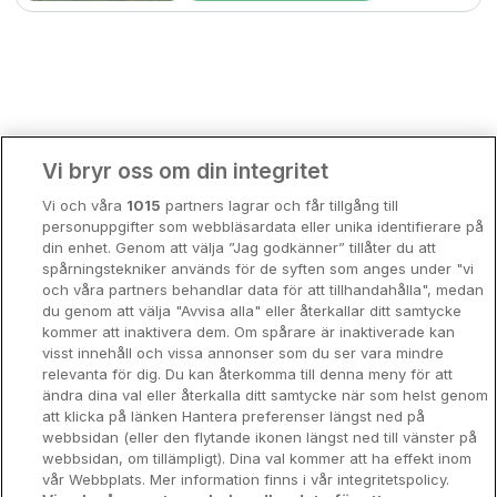
Bergen
Europa
Hela Danmark
Premiumhotell
Kompisweekend
Done
Vi bryr oss om din integritet
Storstadsweekend
Vi och våra
1015
partners lagrar och får tillgång till
Hotellrum under 995 kr
personuppgifter som webbläsardata eller unika identifierare på
din enhet. Genom att välja ”Jag godkänner” tillåter du att
Spahotell
spårningstekniker används för de syften som anges under "vi
och våra partners behandlar data för att tillhandahålla", medan
Sydsverige
du genom att välja "Avvisa alla" eller återkallar ditt samtycke
kommer att inaktivera dem. Om spårare är inaktiverade kan
Om Hotellpremien
visst innehåll och vissa annonser som du ser vara mindre
relevanta för dig. Du kan återkomma till denna meny för att
Nya hotell
ändra dina val eller återkalla ditt samtycke när som helst genom
att klicka på länken Hantera preferenser längst ned på
Stadsweekend
webbsidan (eller den flytande ikonen längst ned till vänster på
webbsidan, om tillämpligt). Dina val kommer att ha effekt inom
vår Webbplats. Mer information finns i vår integritetspolicy.