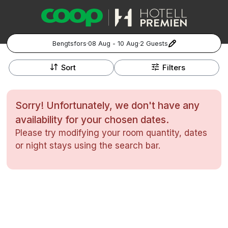
Bengtsfors
·
08 Aug - 10 Aug
·
2 Guests
+
Popular Destinations:
−
Sort
Filters
Hela Sverige
Sorry! Unfortunately, we don't have any
Stockholm
availability for your chosen dates.
Please try modifying your room quantity, dates
Göteborg
Kontakta oss
Vanliga frågor
Allmänna villkor
or night stays using the search bar.
Gift Vouchers
Coop.se
Manage Preferences
Malmö
Registrera ditt hotell
Cookie policy & Integritetspolicy
Hela Norge
Hotellweekend
Oslo
Familjerum