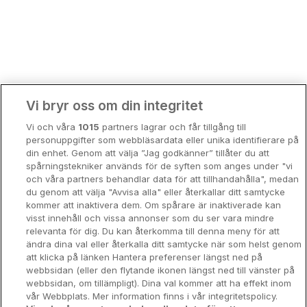
Bergen
Europa
Hela Danmark
Premiumhotell
Kompisweekend
Done
Vi bryr oss om din integritet
Storstadsweekend
Vi och våra
1015
partners lagrar och får tillgång till
Hotellrum under 995 kr
personuppgifter som webbläsardata eller unika identifierare på
din enhet. Genom att välja ”Jag godkänner” tillåter du att
Spahotell
spårningstekniker används för de syften som anges under "vi
och våra partners behandlar data för att tillhandahålla", medan
Sydsverige
du genom att välja "Avvisa alla" eller återkallar ditt samtycke
kommer att inaktivera dem. Om spårare är inaktiverade kan
Om Hotellpremien
visst innehåll och vissa annonser som du ser vara mindre
relevanta för dig. Du kan återkomma till denna meny för att
Nya hotell
ändra dina val eller återkalla ditt samtycke när som helst genom
att klicka på länken Hantera preferenser längst ned på
Stadsweekend
webbsidan (eller den flytande ikonen längst ned till vänster på
webbsidan, om tillämpligt). Dina val kommer att ha effekt inom
vår Webbplats. Mer information finns i vår integritetspolicy.