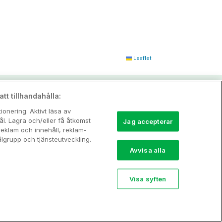
Leaflet
tt tillhandahålla:
onering. Aktivt läsa av
l. Lagra och/eller få åtkomst
Jag accepterar
reklam och innehåll, reklam-
grupp och tjänsteutveckling.
Avvisa alla
Visa syften