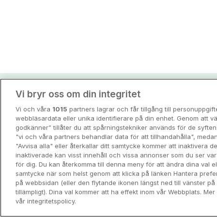
Vi bryr oss om din integritet
Hotellpremiens resei
Vi och våra
1015
partners lagrar och får tillgång till personuppgif
Guider och inspiration för din nästa r
webbläsardata eller unika identifierare på din enhet. Genom att vä
godkänner” tillåter du att spårningstekniker används för de syft
"vi och våra partners behandlar data för att tillhandahålla", meda
View all
"Avvisa alla" eller återkallar ditt samtycke kommer att inaktivera 
inaktiverade kan visst innehåll och vissa annonser som du ser va
för dig. Du kan återkomma till denna meny för att ändra dina val ell
samtycke när som helst genom att klicka på länken Hantera prefe
på webbsidan (eller den flytande ikonen längst ned till vänster p
tillämpligt). Dina val kommer att ha effekt inom vår Webbplats. Mer 
vår integritetspolicy.