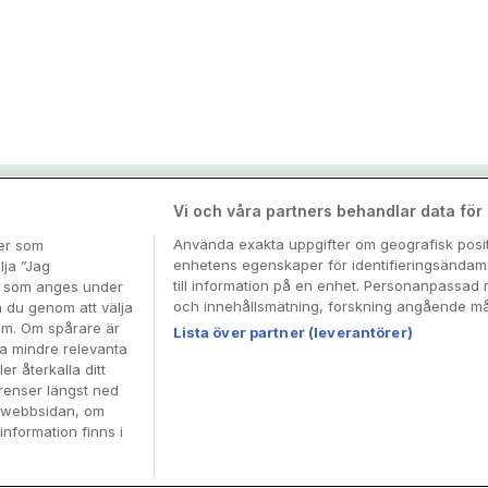
nspiration & tips
Vi och våra partners behandlar data för a
Använda exakta uppgifter om geografisk positi
ter som
enhetens egenskaper för identifieringsändamå
esa
lja ”Jag
till information på en enhet. Personanpassad 
en som anges under
och innehållsmätning, forskning angående mål
n du genom att välja
dem. Om spårare är
Lista över partner (leverantörer)
ra mindre relevanta
er återkalla ditt
renser längst ned
å webbsidan, om
information finns i