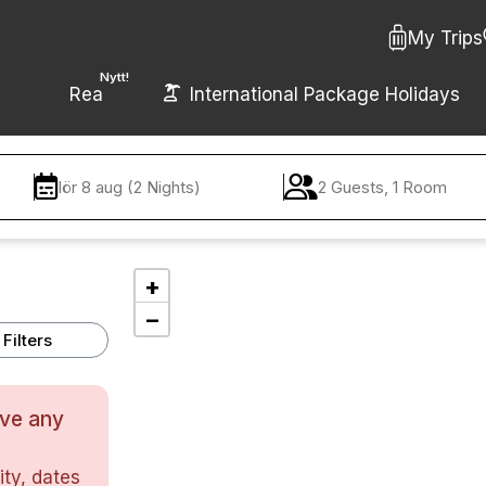
My Trips
Nytt!
Rea
International Package Holidays
lör 8 aug (2 Nights)
2 Guests, 1 Room
+
−
Filters
ave any
ty, dates