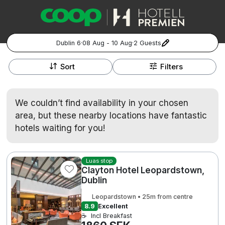
Dublin 6
·
08 Aug - 10 Aug
·
2 Guests
+
Popular Destinations:
−
Sort
Filters
Hela Sverige
We couldn’t find availability in your chosen
Stockholm
area, but these nearby locations have fantastic
hotels waiting for you!
Göteborg
Kontakta oss
Vanliga frågor
Allmänna villkor
3009 SEK
Gift Vouchers
Coop.se
Manage Preferences
Malmö
Registrera ditt hotell
Cookie policy & Integritetspolicy
Luas stop
Clayton Hotel Leopardstown,
Dublin
Hela Norge
Leopardstown • 25m from centre
Hotellweekend
8.9
Excellent
Oslo
☕
Incl Breakfast
Familjerum