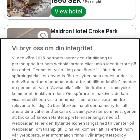
1860 SEK
/ Per night
Bergen
View hotel
Europa
Hela Danmark
Premiumhotell
2466 SEK
Maldron Hotel Croke Park
Kompisweekend
Done
Dublin • 0m from centre
Vi bryr oss om din integritet
Storstadsweekend
☕
Incl Breakfast
Vi och våra
1015
partners lagrar och får tillgång till
2152 SEK
Hotellrum under 995 kr
/ Per night
personuppgifter som webbläsardata eller unika identifierare på
din enhet. Genom att välja ”Jag godkänner” tillåter du att
5
View hotel
2921 SEK
Spahotell
3299 SEK
spårningstekniker används för de syften som anges under "vi
och våra partners behandlar data för att tillhandahålla", medan
Sydsverige
du genom att välja "Avvisa alla" eller återkallar ditt samtycke
City Centre
kommer att inaktivera dem. Om spårare är inaktiverade kan
Om Hotellpremien
Cassidys Hotel
visst innehåll och vissa annonser som du ser vara mindre
3261 SEK
relevanta för dig. Du kan återkomma till denna meny för att
Dublin City • 699m from centre
Nya hotell
ändra dina val eller återkalla ditt samtycke när som helst genom
9.3
Excellent
att klicka på länken Hantera preferenser längst ned på
☕
Incl Breakfast
Stadsweekend
webbsidan (eller den flytande ikonen längst ned till vänster på
2254 SEK
2804 SEK
/ Per night
webbsidan, om tillämpligt). Dina val kommer att ha effekt inom
vår Webbplats. Mer information finns i vår integritetspolicy.
View hotel