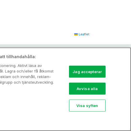
Leaflet
tt tillhandahålla:
onering. Aktivt läsa av
l. Lagra och/eller få åtkomst
Jag accepterar
reklam och innehåll, reklam-
grupp och tjänsteutveckling.
Avvisa alla
Visa syften