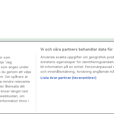
nspiration & tips
Vi och våra partners behandlar data för a
Använda exakta uppgifter om geografisk positi
ter som
enhetens egenskaper för identifieringsändamå
esa
lja ”Jag
till information på en enhet. Personanpassad 
en som anges under
och innehållsmätning, forskning angående mål
n du genom att välja
dem. Om spårare är
Lista över partner (leverantörer)
ra mindre relevanta
er återkalla ditt
renser längst ned
å webbsidan, om
information finns i