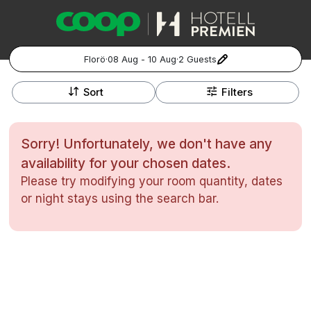
Florö
·
08 Aug - 10 Aug
·
2 Guests
+
Popular Destinations:
−
Sort
Filters
Hela Sverige
Sorry! Unfortunately, we don't have any
Stockholm
availability for your chosen dates.
Please try modifying your room quantity, dates
Göteborg
Kontakta oss
Vanliga frågor
Allmänna villkor
or night stays using the search bar.
Gift Vouchers
Coop.se
Manage Preferences
Malmö
Registrera ditt hotell
Cookie policy & Integritetspolicy
Hela Norge
Hotellweekend
Oslo
Familjerum