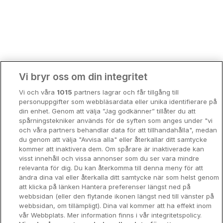
Bergen
Europa
Hela Danmark
Premiumhotell
Kompisweekend
Done
Vi bryr oss om din integritet
Storstadsweekend
Vi och våra
1015
partners lagrar och får tillgång till
Hotellrum under 995 kr
personuppgifter som webbläsardata eller unika identifierare på
din enhet. Genom att välja ”Jag godkänner” tillåter du att
Spahotell
spårningstekniker används för de syften som anges under "vi
och våra partners behandlar data för att tillhandahålla", medan
Sydsverige
du genom att välja "Avvisa alla" eller återkallar ditt samtycke
kommer att inaktivera dem. Om spårare är inaktiverade kan
Om Hotellpremien
visst innehåll och vissa annonser som du ser vara mindre
relevanta för dig. Du kan återkomma till denna meny för att
Nya hotell
ändra dina val eller återkalla ditt samtycke när som helst genom
att klicka på länken Hantera preferenser längst ned på
Stadsweekend
webbsidan (eller den flytande ikonen längst ned till vänster på
webbsidan, om tillämpligt). Dina val kommer att ha effekt inom
vår Webbplats. Mer information finns i vår integritetspolicy.