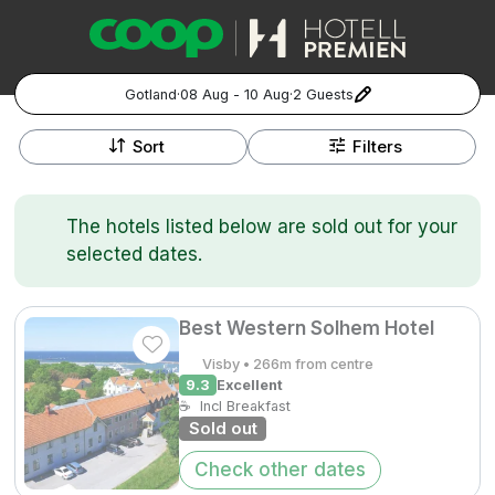
Gotland
·
08 Aug - 10 Aug
·
2 Guests
+
Popular Destinations:
−
Sort
Filters
Hela Sverige
The hotels listed below are sold out for your
Stockholm
selected dates.
Göteborg
Kontakta oss
Vanliga frågor
Allmänna villkor
Gift Vouchers
Coop.se
Manage Preferences
Best Western Solhem Hotel
Malmö
Registrera ditt hotell
Cookie policy & Integritetspolicy
Visby • 266m from centre
9.3
Excellent
Hela Norge
☕
Incl Breakfast
Sold out
Hotellweekend
Oslo
Check other dates
Familjerum