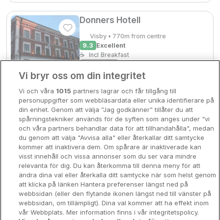
Bergen
Europa
Donners Hotell
Hela Danmark
Visby • 770m from centre
Premiumhotell
9.3
Excellent
☕
Incl Breakfast
Kompisweekend
Sold out
Done
Vi bryr oss om din integritet
Storstadsweekend
Check other dates
Vi och våra
1015
partners lagrar och får tillgång till
Hotellrum under 995 kr
personuppgifter som webbläsardata eller unika identifierare på
din enhet. Genom att välja ”Jag godkänner” tillåter du att
Spahotell
Strand Hotel Best Western
spårningstekniker används för de syften som anges under "vi
och våra partners behandlar data för att tillhandahålla", medan
Visby • 1.1km from centre
Sydsverige
du genom att välja "Avvisa alla" eller återkallar ditt samtycke
9.4
Excellent
kommer att inaktivera dem. Om spårare är inaktiverade kan
☕
Incl Breakfast
Om Hotellpremien
visst innehåll och vissa annonser som du ser vara mindre
Sold out
relevanta för dig. Du kan återkomma till denna meny för att
Nya hotell
ändra dina val eller återkalla ditt samtycke när som helst genom
Check other dates
att klicka på länken Hantera preferenser längst ned på
Stadsweekend
webbsidan (eller den flytande ikonen längst ned till vänster på
webbsidan, om tillämpligt). Dina val kommer att ha effekt inom
First Hotel Kokoloko
vår Webbplats. Mer information finns i vår integritetspolicy.