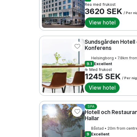
Rea med frukost
3620 SEK
/ Per ni
View hotel
Sundsgården Hotell
Konferens
Helsingborg • 7.8km fro
9.1
Excellent
☕ Med frukost
1245 SEK
/ Per ni
View hotel
SPA
Hotell och Restaura
Hallar
Båstad • 20m from centr
9
Excellent