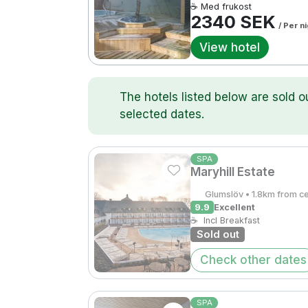
☕ Med frukost
2340 SEK
/ Per n
View hotel
The hotels listed below are sold o
selected dates.
SPA
Maryhill Estate
Glumslöv • 1.8km from c
9.9
Excellent
☕
Incl Breakfast
Sold out
Check other dates
SPA