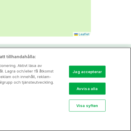
Leaflet
tt tillhandahålla:
onering. Aktivt läsa av
l. Lagra och/eller få åtkomst
Jag accepterar
reklam och innehåll, reklam-
grupp och tjänsteutveckling.
Avvisa alla
Visa syften