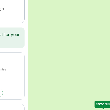
ight
ut for your
entre
3620 SE