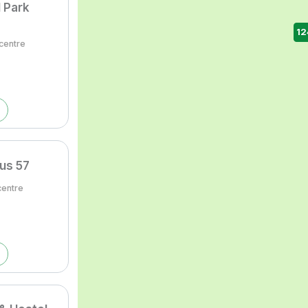
l Park
12
centre
us 57
centre