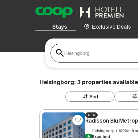
Stays
Exclusive Deals
Helsingborg
Helsingborg:
3
properties
available
Sort
REA
Radisson Blu Metrop
Helsingborg • 1000m fro
9
Excellent