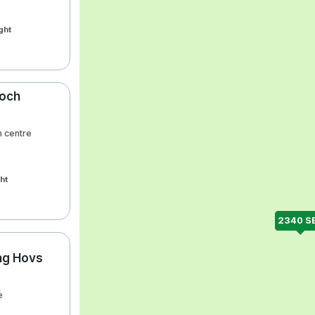
ght
 och
m centre
ght
2340 S
ng Hovs
e