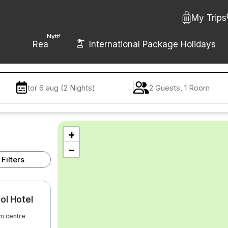
My Trips
Nytt!
Rea
International Package Holidays
tor 6 aug (2 Nights)
2 Guests, 1 Room
+
−
Filters
ol Hotel
m centre