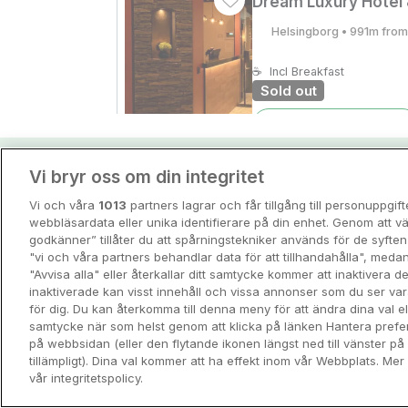
Dream Luxury Hotel 
Helsingborg • 991m from
☕
Incl Breakfast
Sold out
Check other dates
Vi bryr oss om din integritet
Hotellpremiens resei
REA
Elite Hotel Marina Pl
Vi och våra
1013
partners lagrar och får tillgång till personuppgif
Guider och inspiration för din nästa r
webbläsardata eller unika identifierare på din enhet. Genom att vä
Helsingborg • 685m from
godkänner” tillåter du att spårningstekniker används för de syft
9.5
Excellent
"vi och våra partners behandlar data för att tillhandahålla", meda
View all
☕
Incl Breakfast
"Avvisa alla" eller återkallar ditt samtycke kommer att inaktivera 
Sold out
inaktiverade kan visst innehåll och vissa annonser som du ser va
för dig. Du kan återkomma till denna meny för att ändra dina val ell
Check other dates
samtycke när som helst genom att klicka på länken Hantera prefe
på webbsidan (eller den flytande ikonen längst ned till vänster p
tillämpligt). Dina val kommer att ha effekt inom vår Webbplats. Mer 
REA
vår integritetspolicy.
Elite Hotel Mollberg