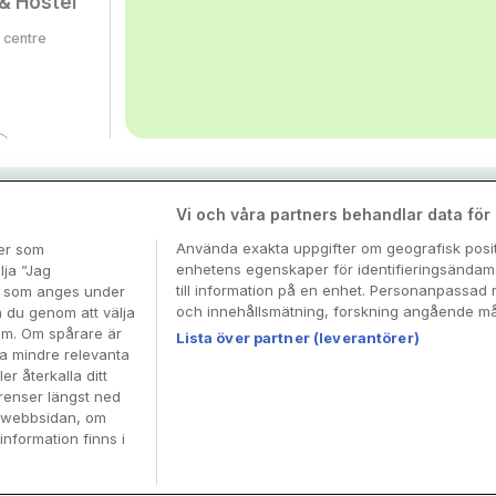
& Hostel
 centre
nspiration & tips
Vi och våra partners behandlar data för a
aza
Använda exakta uppgifter om geografisk positi
ter som
enhetens egenskaper för identifieringsändamå
esa
lja ”Jag
 centre
till information på en enhet. Personanpassad 
en som anges under
och innehållsmätning, forskning angående mål
n du genom att välja
dem. Om spårare är
Lista över partner (leverantörer)
ra mindre relevanta
er återkalla ditt
renser längst ned
å webbsidan, om
information finns i