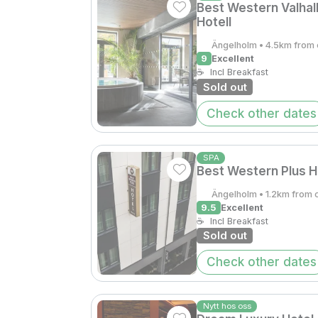
Best Western Valhal
Hotell
Ängelholm • 4.5km from 
9
Excellent
☕
Incl Breakfast
Sold out
Check other dates
SPA
Best Western Plus H
Ängelholm • 1.2km from 
9.5
Excellent
☕
Incl Breakfast
Sold out
Check other dates
Nytt hos oss