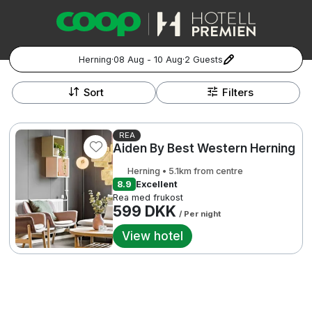
Herning
·
08 Aug - 10 Aug
·
2 Guests
+
Popular Destinations:
−
Sort
Filters
Hela Sverige
REA
Aiden By Best Western Herning
Stockholm
Herning • 5.1km from centre
Göteborg
8.9
Excellent
Kontakta oss
Vanliga frågor
Allmänna villkor
Rea med frukost
Gift Vouchers
Coop.se
Manage Preferences
599 DKK
/ Per night
Malmö
Registrera ditt hotell
Cookie policy & Integritetspolicy
View hotel
Hela Norge
Hotellweekend
Oslo
Familjerum