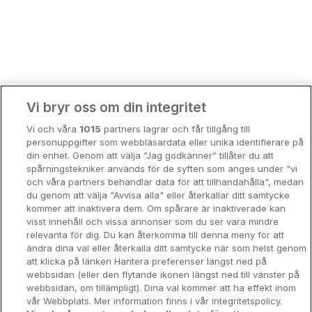
Bergen
Europa
Hela Danmark
Premiumhotell
Kompisweekend
Done
Vi bryr oss om din integritet
Storstadsweekend
Vi och våra
1015
partners lagrar och får tillgång till
Hotellrum under 995 kr
personuppgifter som webbläsardata eller unika identifierare på
599 DKK
din enhet. Genom att välja ”Jag godkänner” tillåter du att
Spahotell
spårningstekniker används för de syften som anges under "vi
och våra partners behandlar data för att tillhandahålla", medan
Sydsverige
du genom att välja "Avvisa alla" eller återkallar ditt samtycke
kommer att inaktivera dem. Om spårare är inaktiverade kan
Om Hotellpremien
visst innehåll och vissa annonser som du ser vara mindre
relevanta för dig. Du kan återkomma till denna meny för att
Nya hotell
ändra dina val eller återkalla ditt samtycke när som helst genom
att klicka på länken Hantera preferenser längst ned på
Stadsweekend
webbsidan (eller den flytande ikonen längst ned till vänster på
webbsidan, om tillämpligt). Dina val kommer att ha effekt inom
vår Webbplats. Mer information finns i vår integritetspolicy.