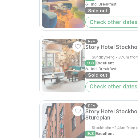
☕
Incl Breakfast
Sold out
Check other dates
REA
Story Hotel Stockho
Sundbyberg • 376m from
9.8
Excellent
☕
Incl Breakfast
Sold out
Check other dates
REA
Story Hotel Stockho
Stureplan
Stockholm • 1.4km from 
9.8
Excellent