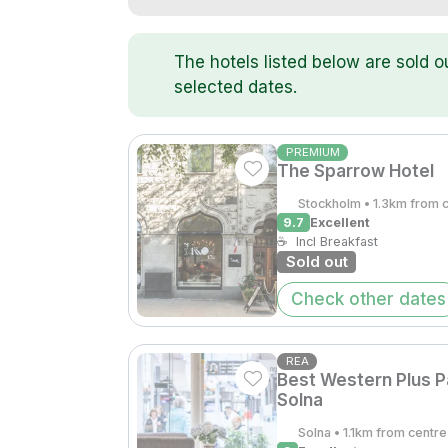
The hotels listed below are sold o
selected dates.
PREMIUM
The Sparrow Hotel
Stockholm • 1.3km from 
9.7
Excellent
☕
Incl Breakfast
Sold out
Check other dates
REA
Best Western Plus P
Solna
Solna • 1.1km from centre