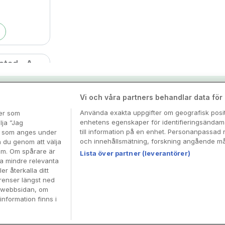
stad - A
centre
nspiration & tips
Vi och våra partners behandlar data för a
Använda exakta uppgifter om geografisk positi
ter som
enhetens egenskaper för identifieringsändamå
esa
lja ”Jag
till information på en enhet. Personanpassad 
en som anges under
och innehållsmätning, forskning angående mål
n du genom att välja
dem. Om spårare är
Lista över partner (leverantörer)
ra mindre relevanta
er återkalla ditt
arby
renser längst ned
å webbsidan, om
entre
information finns i