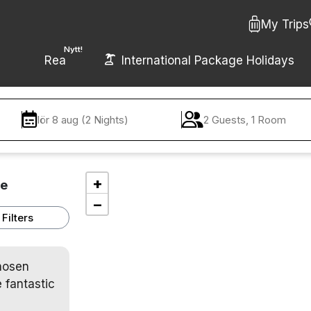
My Trips
Nytt!
Rea
International Package Holidays
lör 8 aug (2 Nights)
2 Guests, 1 Room
+
le
−
Filters
chosen
 fantastic