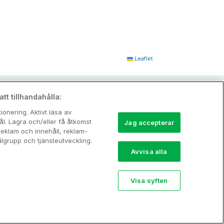
Leaflet
tt tillhandahålla:
onering. Aktivt läsa av
l. Lagra och/eller få åtkomst
Jag accepterar
reklam och innehåll, reklam-
grupp och tjänsteutveckling.
Avvisa alla
Visa syften