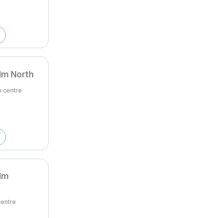
lm North
 centre
lm
centre