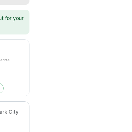
ut for your
centre
ark City