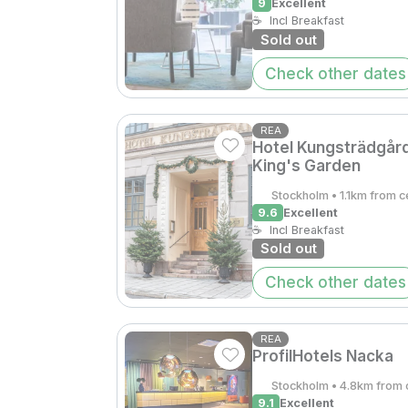
9
Excellent
☕
Incl Breakfast
Sold out
Check other dates
REA
Hotel Kungsträdgår
King's Garden
Stockholm • 1.1km from c
9.6
Excellent
☕
Incl Breakfast
Sold out
Check other dates
REA
ProfilHotels Nacka
Stockholm • 4.8km from 
9.1
Excellent