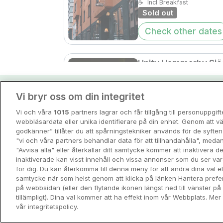
☕
Incl Breakfast
Sold out
Check other dates
Unity Hammarby Sjö
Studio Hotel
Stockholm • 4.2km from 
Vi bryr oss om din integritet
Hotellpremiens resei
8.9
Excellent
☕
Incl Breakfast
Vi och våra
1015
partners lagrar och får tillgång till personuppgif
Sold out
Guider och inspiration för din nästa r
webbläsardata eller unika identifierare på din enhet. Genom att vä
godkänner” tillåter du att spårningstekniker används för de syft
Check other dates
"vi och våra partners behandlar data för att tillhandahålla", meda
View all
"Avvisa alla" eller återkallar ditt samtycke kommer att inaktivera 
inaktiverade kan visst innehåll och vissa annonser som du ser va
REA
för dig. Du kan återkomma till denna meny för att ändra dina val ell
Welcome Hotel Bark
samtycke när som helst genom att klicka på länken Hantera prefe
på webbsidan (eller den flytande ikonen längst ned till vänster p
Stockholm • 13km from c
tillämpligt). Dina val kommer att ha effekt inom vår Webbplats. Mer 
8.6
Excellent
vår integritetspolicy.
☕
Incl Breakfast
Sold out