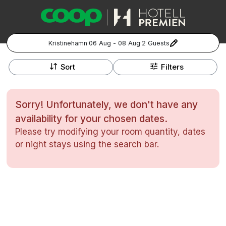
Kristinehamn
·
06 Aug - 08 Aug
·
2 Guests
+
Popular Destinations:
−
Sort
Filters
Hela Sverige
Sorry! Unfortunately, we don't have any
Stockholm
availability for your chosen dates.
Please try modifying your room quantity, dates
Göteborg
Kontakta oss
Vanliga frågor
Allmänna villkor
or night stays using the search bar.
Gift Vouchers
Coop.se
Manage Preferences
Malmö
Registrera ditt hotell
Cookie policy & Integritetspolicy
Hela Norge
Hotellweekend
Oslo
Familjerum