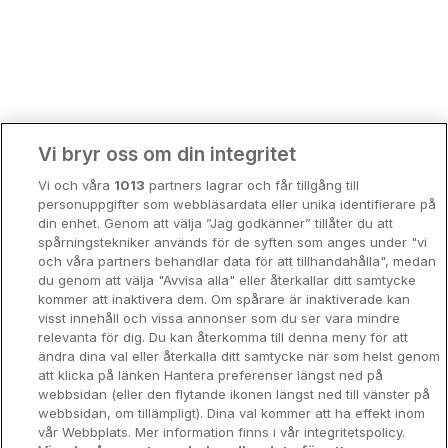
Bergen
Europa
Hela Danmark
Premiumhotell
Kompisweekend
Done
Vi bryr oss om din integritet
Storstadsweekend
Vi och våra
1013
partners lagrar och får tillgång till
Hotellrum under 995 kr
personuppgifter som webbläsardata eller unika identifierare på
din enhet. Genom att välja ”Jag godkänner” tillåter du att
Spahotell
spårningstekniker används för de syften som anges under "vi
och våra partners behandlar data för att tillhandahålla", medan
Sydsverige
du genom att välja "Avvisa alla" eller återkallar ditt samtycke
kommer att inaktivera dem. Om spårare är inaktiverade kan
Om Hotellpremien
visst innehåll och vissa annonser som du ser vara mindre
relevanta för dig. Du kan återkomma till denna meny för att
Nya hotell
ändra dina val eller återkalla ditt samtycke när som helst genom
att klicka på länken Hantera preferenser längst ned på
Stadsweekend
webbsidan (eller den flytande ikonen längst ned till vänster på
webbsidan, om tillämpligt). Dina val kommer att ha effekt inom
vår Webbplats. Mer information finns i vår integritetspolicy.