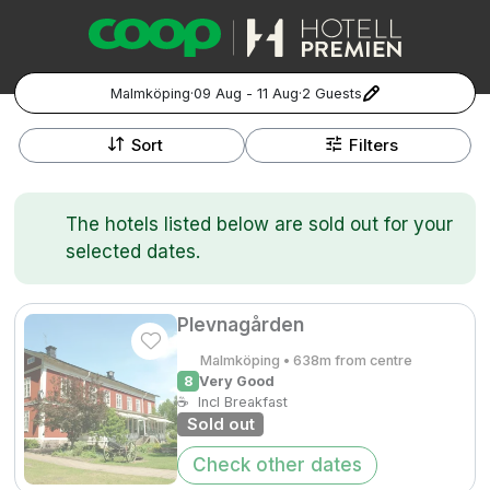
Malmköping
·
09 Aug - 11 Aug
·
2 Guests
+
Popular Destinations:
−
Sort
Filters
Hela Sverige
The hotels listed below are sold out for your
Stockholm
selected dates.
Göteborg
Kontakta oss
Vanliga frågor
Allmänna villkor
Gift Vouchers
Coop.se
Manage Preferences
Plevnagården
Malmö
Registrera ditt hotell
Cookie policy & Integritetspolicy
Malmköping • 638m from centre
8
Very Good
Hela Norge
☕
Incl Breakfast
Sold out
Hotellweekend
Oslo
Check other dates
Familjerum