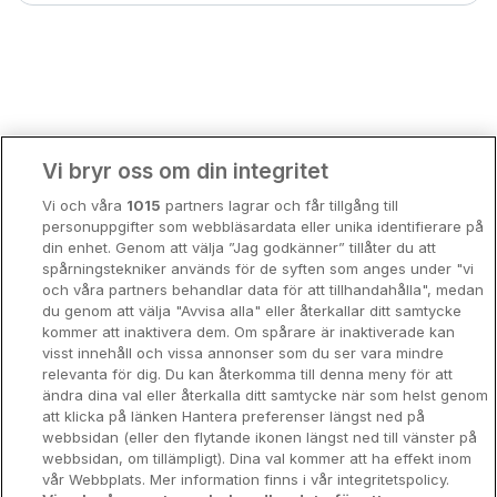
Bergen
Europa
Hela Danmark
Premiumhotell
Kompisweekend
Done
Vi bryr oss om din integritet
Storstadsweekend
Vi och våra
1015
partners lagrar och får tillgång till
Hotellrum under 995 kr
personuppgifter som webbläsardata eller unika identifierare på
din enhet. Genom att välja ”Jag godkänner” tillåter du att
Spahotell
spårningstekniker används för de syften som anges under "vi
och våra partners behandlar data för att tillhandahålla", medan
Sydsverige
du genom att välja "Avvisa alla" eller återkallar ditt samtycke
kommer att inaktivera dem. Om spårare är inaktiverade kan
Om Hotellpremien
visst innehåll och vissa annonser som du ser vara mindre
relevanta för dig. Du kan återkomma till denna meny för att
Nya hotell
ändra dina val eller återkalla ditt samtycke när som helst genom
att klicka på länken Hantera preferenser längst ned på
Stadsweekend
webbsidan (eller den flytande ikonen längst ned till vänster på
webbsidan, om tillämpligt). Dina val kommer att ha effekt inom
vår Webbplats. Mer information finns i vår integritetspolicy.