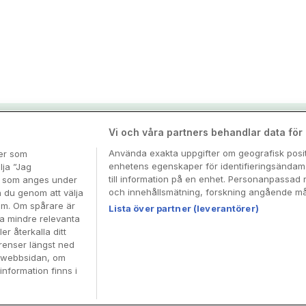
nspiration & tips
Vi och våra partners behandlar data för a
Använda exakta uppgifter om geografisk positi
ter som
enhetens egenskaper för identifieringsändamå
esa
lja ”Jag
till information på en enhet. Personanpassad 
en som anges under
och innehållsmätning, forskning angående mål
n du genom att välja
dem. Om spårare är
Lista över partner (leverantörer)
ra mindre relevanta
er återkalla ditt
renser längst ned
å webbsidan, om
information finns i