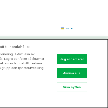
Leaflet
tt tillhandahålla:
onering. Aktivt läsa av
l. Lagra och/eller få åtkomst
Jag accepterar
reklam och innehåll, reklam-
grupp och tjänsteutveckling.
Avvisa alla
Visa syften