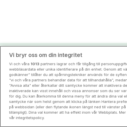
Vi bryr oss om din integritet
Hotellpremiens resei
Vi och våra
1013
partners lagrar och får tillgång till personuppgif
Guider och inspiration för din nästa r
webbläsardata eller unika identifierare på din enhet. Genom att vä
godkänner” tillåter du att spårningstekniker används för de syft
"vi och våra partners behandlar data för att tillhandahålla", meda
View all
"Avvisa alla" eller återkallar ditt samtycke kommer att inaktivera 
inaktiverade kan visst innehåll och vissa annonser som du ser va
för dig. Du kan återkomma till denna meny för att ändra dina val ell
samtycke när som helst genom att klicka på länken Hantera prefe
på webbsidan (eller den flytande ikonen längst ned till vänster p
tillämpligt). Dina val kommer att ha effekt inom vår Webbplats. Mer 
vår integritetspolicy.