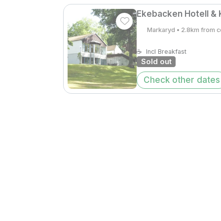
Ekebacken Hotell &
Markaryd • 2.8km from c
☕
Incl Breakfast
Sold out
Check other dates