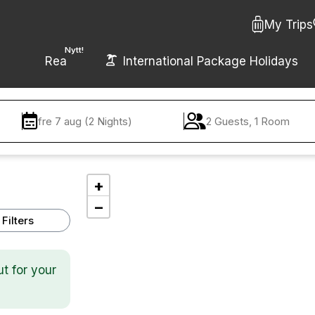
My Trips
Nytt!
Rea
International Package Holidays
fre 7 aug (2 Nights)
2 Guests, 1 Room
+
−
Filters
ut for your