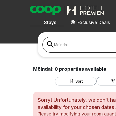
Stays
Exclusive Deals
Mölndal
Mölndal:
0
properties
available
Sort
Sorry! Unfortunately, we don't h
availability for your chosen dates.
Please try modifying your room quanti