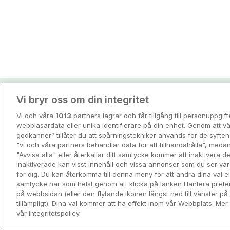
Vi bryr oss om din integritet
Hotellpremiens resei
Vi och våra
1013
partners lagrar och får tillgång till personuppgif
Guider och inspiration för din nästa r
webbläsardata eller unika identifierare på din enhet. Genom att vä
godkänner” tillåter du att spårningstekniker används för de syft
"vi och våra partners behandlar data för att tillhandahålla", meda
View all
"Avvisa alla" eller återkallar ditt samtycke kommer att inaktivera 
inaktiverade kan visst innehåll och vissa annonser som du ser va
för dig. Du kan återkomma till denna meny för att ändra dina val ell
samtycke när som helst genom att klicka på länken Hantera prefe
på webbsidan (eller den flytande ikonen längst ned till vänster p
tillämpligt). Dina val kommer att ha effekt inom vår Webbplats. Mer 
vår integritetspolicy.