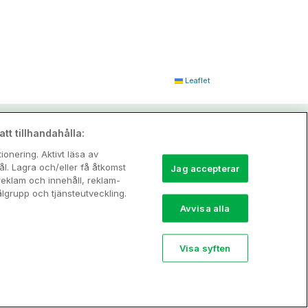
Leaflet
tt tillhandahålla:
onering. Aktivt läsa av
l. Lagra och/eller få åtkomst
Jag accepterar
reklam och innehåll, reklam-
grupp och tjänsteutveckling.
Avvisa alla
Visa syften