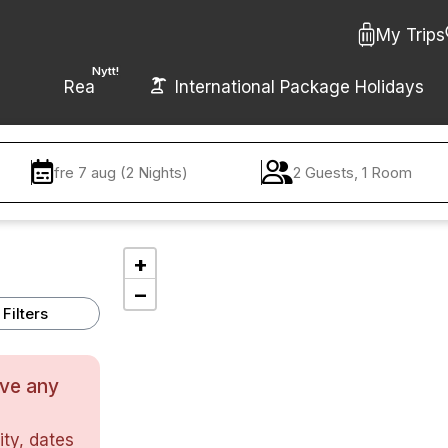
My Trips
Nytt!
Rea
International Package Holidays
fre 7 aug (2 Nights)
2 Guests, 1 Room
+
−
Filters
ave any
ty, dates