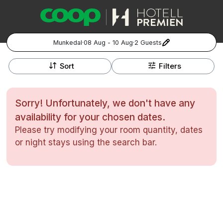
Munkedal
·
08 Aug - 10 Aug
·
2 Guests
+
Popular Destinations:
−
Sort
Filters
Hela Sverige
Sorry! Unfortunately, we don't have any
Stockholm
availability for your chosen dates.
Please try modifying your room quantity, dates
Göteborg
Kontakta oss
Vanliga frågor
Allmänna villkor
or night stays using the search bar.
Gift Vouchers
Coop.se
Manage Preferences
Malmö
Registrera ditt hotell
Cookie policy & Integritetspolicy
Hela Norge
Hotellweekend
Oslo
Familjerum