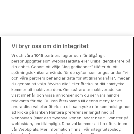
Bergen
Europa
Hela Danmark
Premiumhotell
Kompisweekend
Done
Vi bryr oss om din integritet
Storstadsweekend
Vi och våra
1015
partners lagrar och får tillgång till
Hotellrum under 995 kr
personuppgifter som webbläsardata eller unika identifierare på
din enhet. Genom att välja ”Jag godkänner” tillåter du att
Spahotell
spårningstekniker används för de syften som anges under "vi
och våra partners behandlar data för att tillhandahålla", medan
Sydsverige
du genom att välja "Avvisa alla" eller återkallar ditt samtycke
kommer att inaktivera dem. Om spårare är inaktiverade kan
Om Hotellpremien
visst innehåll och vissa annonser som du ser vara mindre
relevanta för dig. Du kan återkomma till denna meny för att
Nya hotell
ändra dina val eller återkalla ditt samtycke när som helst genom
att klicka på länken Hantera preferenser längst ned på
Stadsweekend
webbsidan (eller den flytande ikonen längst ned till vänster på
webbsidan, om tillämpligt). Dina val kommer att ha effekt inom
vår Webbplats. Mer information finns i vår integritetspolicy.