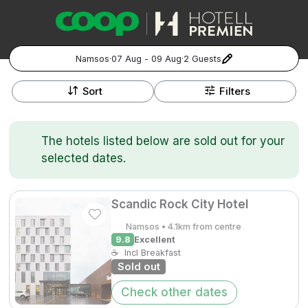
Namsos
·
07 Aug - 09 Aug
·
2 Guests
+
Popular Destinations:
−
Sort
Filters
Hela Sverige
The hotels listed below are sold out for your
Stockholm
selected dates.
Göteborg
Kontakta oss
Vanliga frågor
Allmänna villkor
Gift Vouchers
Coop.se
Manage Preferences
Scandic Rock City Hotel
Malmö
Registrera ditt hotell
Cookie policy & Integritetspolicy
Namsos • 4.1km from centre
9.8
Excellent
Hela Norge
☕
Incl Breakfast
Sold out
Hotellweekend
Oslo
Check other dates
Familjerum