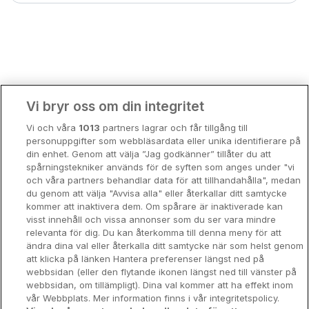
Bergen
Europa
Hela Danmark
Premiumhotell
Kompisweekend
Done
Vi bryr oss om din integritet
Storstadsweekend
Vi och våra
1013
partners lagrar och får tillgång till
Hotellrum under 995 kr
personuppgifter som webbläsardata eller unika identifierare på
din enhet. Genom att välja ”Jag godkänner” tillåter du att
Spahotell
spårningstekniker används för de syften som anges under "vi
och våra partners behandlar data för att tillhandahålla", medan
Sydsverige
du genom att välja "Avvisa alla" eller återkallar ditt samtycke
kommer att inaktivera dem. Om spårare är inaktiverade kan
Om Hotellpremien
visst innehåll och vissa annonser som du ser vara mindre
relevanta för dig. Du kan återkomma till denna meny för att
Nya hotell
ändra dina val eller återkalla ditt samtycke när som helst genom
att klicka på länken Hantera preferenser längst ned på
Stadsweekend
webbsidan (eller den flytande ikonen längst ned till vänster på
webbsidan, om tillämpligt). Dina val kommer att ha effekt inom
vår Webbplats. Mer information finns i vår integritetspolicy.