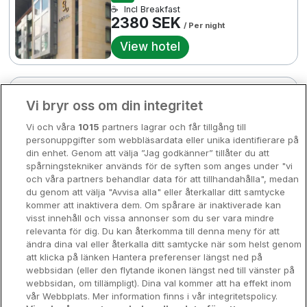
☕
Incl Breakfast
Bergen
2380 SEK
Europa
/ Per night
View hotel
Hela Danmark
Premiumhotell
Kompisweekend
3 km till centrum
Done
Bonnington Dublin Hotel &
Vi bryr oss om din integritet
Storstadsweekend
Leisure Centre
Vi och våra
1015
partners lagrar och får tillgång till
Hotellrum under 995 kr
Drumcondra • 0m from centre
personuppgifter som webbläsardata eller unika identifierare på
9.2
Excellent
din enhet. Genom att välja ”Jag godkänner” tillåter du att
Spahotell
☕
Incl Breakfast
spårningstekniker används för de syften som anges under "vi
2696 SEK
2466 SEK
2152 SEK
och våra partners behandlar data för att tillhandahålla", medan
2380 SEK
/ Per night
Sydsverige
2921 SEK
3299 SEK
du genom att välja "Avvisa alla" eller återkallar ditt samtycke
View hotel
kommer att inaktivera dem. Om spårare är inaktiverade kan
Om Hotellpremien
visst innehåll och vissa annonser som du ser vara mindre
relevanta för dig. Du kan återkomma till denna meny för att
Nya hotell
ändra dina val eller återkalla ditt samtycke när som helst genom
Nyrenoverad
The Address Connolly
att klicka på länken Hantera preferenser längst ned på
Stadsweekend
webbsidan (eller den flytande ikonen längst ned till vänster på
Dublin City • 775m from centre
webbsidan, om tillämpligt). Dina val kommer att ha effekt inom
vår Webbplats. Mer information finns i vår integritetspolicy.