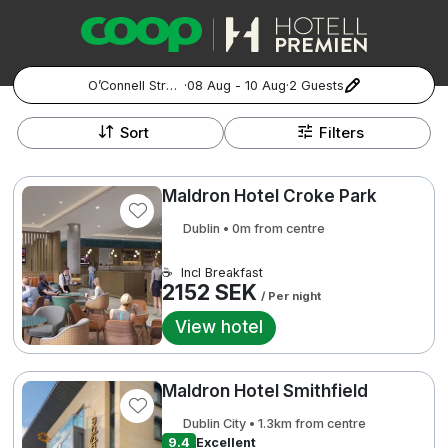
O’Connell Street
·
08 Aug - 10 Aug
·
2 Guests
+
Popular Destinations:
−
Sort
Filters
Hela Sverige
Maldron Hotel Croke Park
Stockholm
Dublin • 0m from centre
Göteborg
Kontakta oss
Vanliga frågor
Allmänna villkor
☕
Incl Breakfast
2152 SEK
Gift Vouchers
Coop.se
Manage Preferences
/ Per night
Malmö
Registrera ditt hotell
Cookie policy & Integritetspolicy
View hotel
Hela Norge
Maldron Hotel Smithfield
Hotellweekend
Oslo
Dublin City • 1.3km from centre
2466 SEK
9.4
Excellent
Familjerum