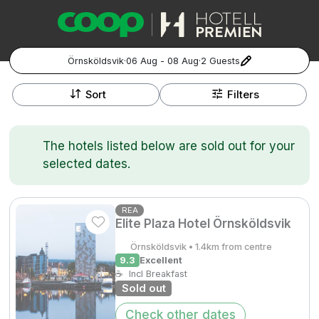
Örnsköldsvik
·
06 Aug - 08 Aug
·
2 Guests
+
Popular Destinations:
−
Sort
Filters
Hela Sverige
The hotels listed below are sold out for your
Stockholm
selected dates.
Göteborg
Kontakta oss
Vanliga frågor
Allmänna villkor
Gift Vouchers
Coop.se
Manage Preferences
REA
Elite Plaza Hotel Örnsköldsvik
Malmö
Registrera ditt hotell
Cookie policy & Integritetspolicy
Örnsköldsvik • 1.4km from centre
Hela Norge
9.3
Excellent
☕
Incl Breakfast
Sold out
Hotellweekend
Oslo
Check other dates
Familjerum