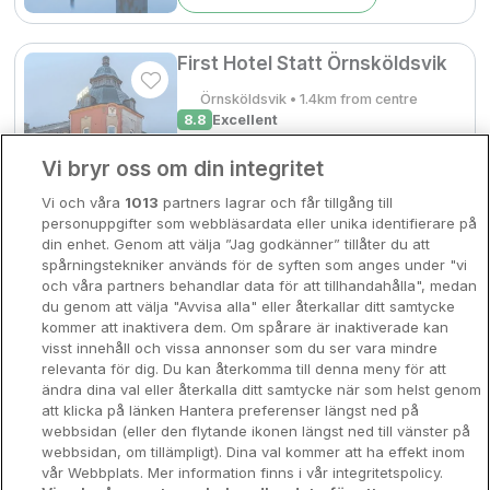
Bergen
Europa
First Hotel Statt Örnsköldsvik
Hela Danmark
Premiumhotell
Örnsköldsvik • 1.4km from centre
8.8
Excellent
Kompisweekend
☕
Incl Breakfast
Done
Sold out
Vi bryr oss om din integritet
Storstadsweekend
Check other dates
Vi och våra
1013
partners lagrar och får tillgång till
Hotellrum under 995 kr
personuppgifter som webbläsardata eller unika identifierare på
din enhet. Genom att välja ”Jag godkänner” tillåter du att
Spahotell
spårningstekniker används för de syften som anges under "vi
Sure Hotel by Best Western
och våra partners behandlar data för att tillhandahålla", medan
Focus
Sydsverige
du genom att välja "Avvisa alla" eller återkallar ditt samtycke
kommer att inaktivera dem. Om spårare är inaktiverade kan
Örnsköldsvik • 1.2km from centre
Om Hotellpremien
visst innehåll och vissa annonser som du ser vara mindre
9
Excellent
relevanta för dig. Du kan återkomma till denna meny för att
☕
Incl Breakfast
Nya hotell
ändra dina val eller återkalla ditt samtycke när som helst genom
Sold out
att klicka på länken Hantera preferenser längst ned på
Stadsweekend
webbsidan (eller den flytande ikonen längst ned till vänster på
Check other dates
webbsidan, om tillämpligt). Dina val kommer att ha effekt inom
vår Webbplats. Mer information finns i vår integritetspolicy.