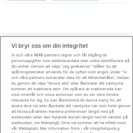
Bergen
Europa
Hela Danmark
Premiumhotell
Kompisweekend
Done
Vi bryr oss om din integritet
Storstadsweekend
Vi och våra
1015
partners lagrar och får tillgång till
Hotellrum under 995 kr
personuppgifter som webbläsardata eller unika identifierare på
din enhet. Genom att välja ”Jag godkänner” tillåter du att
Spahotell
spårningstekniker används för de syften som anges under "vi
och våra partners behandlar data för att tillhandahålla", medan
Sydsverige
du genom att välja "Avvisa alla" eller återkallar ditt samtycke
kommer att inaktivera dem. Om spårare är inaktiverade kan
Om Hotellpremien
visst innehåll och vissa annonser som du ser vara mindre
relevanta för dig. Du kan återkomma till denna meny för att
Nya hotell
ändra dina val eller återkalla ditt samtycke när som helst genom
att klicka på länken Hantera preferenser längst ned på
Stadsweekend
webbsidan (eller den flytande ikonen längst ned till vänster på
webbsidan, om tillämpligt). Dina val kommer att ha effekt inom
vår Webbplats. Mer information finns i vår integritetspolicy.