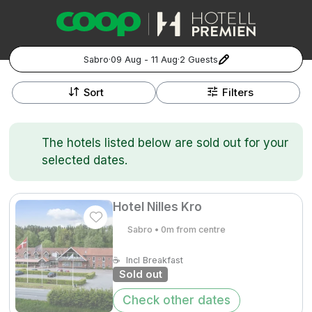
Sabro
·
09 Aug - 11 Aug
·
2 Guests
+
Popular Destinations:
−
Sort
Filters
Hela Sverige
The hotels listed below are sold out for your
Stockholm
selected dates.
Göteborg
Kontakta oss
Vanliga frågor
Allmänna villkor
Gift Vouchers
Coop.se
Manage Preferences
Hotel Nilles Kro
Malmö
Registrera ditt hotell
Cookie policy & Integritetspolicy
Sabro • 0m from centre
Hela Norge
☕
Incl Breakfast
Sold out
Hotellweekend
Oslo
Check other dates
Familjerum