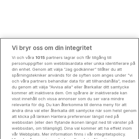
Bergen
Europa
Hela Danmark
Premiumhotell
Kompisweekend
Done
Vi bryr oss om din integritet
Storstadsweekend
Vi och våra
1015
partners lagrar och får tillgång till
Hotellrum under 995 kr
personuppgifter som webbläsardata eller unika identifierare på
din enhet. Genom att välja ”Jag godkänner” tillåter du att
Spahotell
spårningstekniker används för de syften som anges under "vi
och våra partners behandlar data för att tillhandahålla", medan
Sydsverige
du genom att välja "Avvisa alla" eller återkallar ditt samtycke
kommer att inaktivera dem. Om spårare är inaktiverade kan
Om Hotellpremien
visst innehåll och vissa annonser som du ser vara mindre
relevanta för dig. Du kan återkomma till denna meny för att
Nya hotell
ändra dina val eller återkalla ditt samtycke när som helst genom
att klicka på länken Hantera preferenser längst ned på
Stadsweekend
webbsidan (eller den flytande ikonen längst ned till vänster på
webbsidan, om tillämpligt). Dina val kommer att ha effekt inom
vår Webbplats. Mer information finns i vår integritetspolicy.