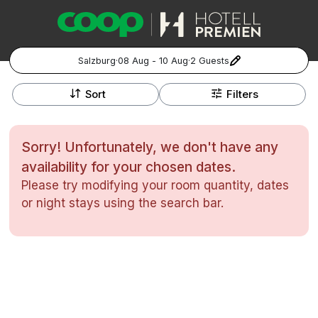
Salzburg
·
08 Aug - 10 Aug
·
2 Guests
+
Popular Destinations:
−
Sort
Filters
Hela Sverige
Sorry! Unfortunately, we don't have any
Stockholm
availability for your chosen dates.
Please try modifying your room quantity, dates
Göteborg
Kontakta oss
Vanliga frågor
Allmänna villkor
or night stays using the search bar.
Gift Vouchers
Coop.se
Manage Preferences
Malmö
Registrera ditt hotell
Cookie policy & Integritetspolicy
Hela Norge
Hotellweekend
Oslo
Familjerum