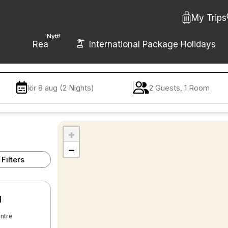
My Trips
Nytt!
Rea
International Package Holidays
lör 8 aug (2 Nights)
2 Guests, 1 Room
+
−
Filters
d
ntre