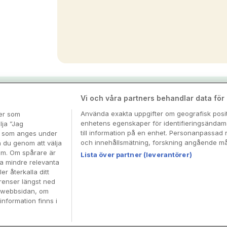
nspiration & tips
Vi och våra partners behandlar data för a
Använda exakta uppgifter om geografisk positi
ter som
enhetens egenskaper för identifieringsändamå
esa
lja ”Jag
till information på en enhet. Personanpassad 
en som anges under
och innehållsmätning, forskning angående mål
n du genom att välja
dem. Om spårare är
Lista över partner (leverantörer)
ra mindre relevanta
er återkalla ditt
renser längst ned
å webbsidan, om
information finns i