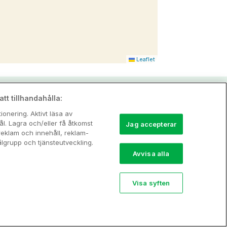
Leaflet
tt tillhandahålla:
onering. Aktivt läsa av
l. Lagra och/eller få åtkomst
Jag accepterar
reklam och innehåll, reklam-
grupp och tjänsteutveckling.
Avvisa alla
Visa syften