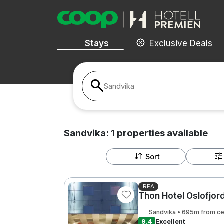
Stays
Exclusive Deals
Sandvika
Sandvika:
1
properties
available
Sort
REA
Thon Hotel Oslofjor
Sandvika • 695m from ce
9.4
Excellent