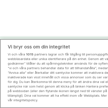
Vi bryr oss om din integritet
Hotellpremiens resei
Vi och våra
1015
partners lagrar och får tillgång till personuppgif
Guider och inspiration för din nästa r
webbläsardata eller unika identifierare på din enhet. Genom att vä
godkänner” tillåter du att spårningstekniker används för de syft
"vi och våra partners behandlar data för att tillhandahålla", meda
View all
"Avvisa alla" eller återkallar ditt samtycke kommer att inaktivera 
inaktiverade kan visst innehåll och vissa annonser som du ser va
för dig. Du kan återkomma till denna meny för att ändra dina val ell
samtycke när som helst genom att klicka på länken Hantera prefe
på webbsidan (eller den flytande ikonen längst ned till vänster p
tillämpligt). Dina val kommer att ha effekt inom vår Webbplats. Mer 
vår integritetspolicy.