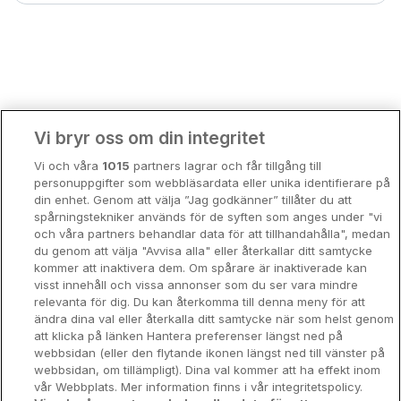
Bergen
Europa
Hela Danmark
Premiumhotell
Kompisweekend
Done
Vi bryr oss om din integritet
Storstadsweekend
Vi och våra
1015
partners lagrar och får tillgång till
Hotellrum under 995 kr
personuppgifter som webbläsardata eller unika identifierare på
din enhet. Genom att välja ”Jag godkänner” tillåter du att
Spahotell
spårningstekniker används för de syften som anges under "vi
och våra partners behandlar data för att tillhandahålla", medan
Sydsverige
du genom att välja "Avvisa alla" eller återkallar ditt samtycke
kommer att inaktivera dem. Om spårare är inaktiverade kan
Om Hotellpremien
visst innehåll och vissa annonser som du ser vara mindre
relevanta för dig. Du kan återkomma till denna meny för att
Nya hotell
ändra dina val eller återkalla ditt samtycke när som helst genom
att klicka på länken Hantera preferenser längst ned på
Stadsweekend
webbsidan (eller den flytande ikonen längst ned till vänster på
webbsidan, om tillämpligt). Dina val kommer att ha effekt inom
vår Webbplats. Mer information finns i vår integritetspolicy.