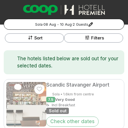
Sola
·
08 Aug - 10 Aug
·
2 Guests
+
Popular Destinations:
−
Sort
Filters
Hela Sverige
The hotels listed below are sold out for your
Stockholm
selected dates.
Göteborg
Kontakta oss
Vanliga frågor
Allmänna villkor
Gift Vouchers
Coop.se
Manage Preferences
Scandic Stavanger Airport
Malmö
Registrera ditt hotell
Cookie policy & Integritetspolicy
Sola • 1.6km from centre
7.5
Very Good
Hela Norge
☕
Incl Breakfast
Sold out
Hotellweekend
Oslo
Check other dates
Familjerum