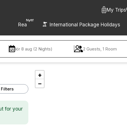
My Trips
Nytt!
Rea
International Package Holidays
lör 8 aug (2 Nights)
2 Guests, 1 Room
+
−
Filters
ut for your