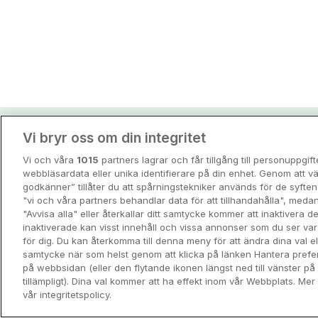
Vi bryr oss om din integritet
Hotellpremiens resei
Vi och våra
1015
partners lagrar och får tillgång till personuppgif
Guider och inspiration för din nästa r
webbläsardata eller unika identifierare på din enhet. Genom att vä
godkänner” tillåter du att spårningstekniker används för de syft
"vi och våra partners behandlar data för att tillhandahålla", meda
View all
"Avvisa alla" eller återkallar ditt samtycke kommer att inaktivera 
inaktiverade kan visst innehåll och vissa annonser som du ser va
för dig. Du kan återkomma till denna meny för att ändra dina val ell
samtycke när som helst genom att klicka på länken Hantera prefe
på webbsidan (eller den flytande ikonen längst ned till vänster p
tillämpligt). Dina val kommer att ha effekt inom vår Webbplats. Mer 
vår integritetspolicy.