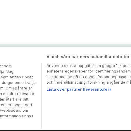
nspiration & tips
Vi och våra partners behandlar data för a
Använda exakta uppgifter om geografisk positi
ter som
enhetens egenskaper för identifieringsändamå
esa
lja ”Jag
till information på en enhet. Personanpassad 
en som anges under
och innehållsmätning, forskning angående mål
n du genom att välja
dem. Om spårare är
Lista över partner (leverantörer)
ra mindre relevanta
er återkalla ditt
renser längst ned
å webbsidan, om
information finns i