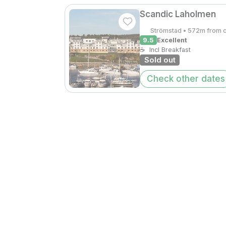
Scandic Laholmen
Strömstad • 572m from 
9.5
Excellent
☕
Incl Breakfast
Sold out
Check other dates