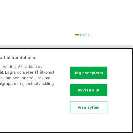
Leaflet
tt tillhandahålla:
onering. Aktivt läsa av
l. Lagra och/eller få åtkomst
Jag accepterar
reklam och innehåll, reklam-
grupp och tjänsteutveckling.
Avvisa alla
Visa syften