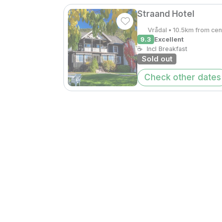
Straand Hotel
Vrådal • 10.5km from cen
9.3
Excellent
☕
Incl Breakfast
Sold out
Check other dates