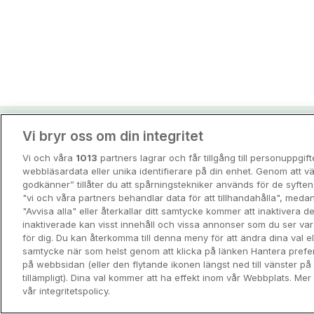
Vi bryr oss om din integritet
Hotellpremiens resei
Vi och våra
1013
partners lagrar och får tillgång till personuppgif
Guider och inspiration för din nästa r
webbläsardata eller unika identifierare på din enhet. Genom att vä
godkänner” tillåter du att spårningstekniker används för de syft
"vi och våra partners behandlar data för att tillhandahålla", meda
View all
"Avvisa alla" eller återkallar ditt samtycke kommer att inaktivera 
inaktiverade kan visst innehåll och vissa annonser som du ser va
för dig. Du kan återkomma till denna meny för att ändra dina val ell
samtycke när som helst genom att klicka på länken Hantera prefe
på webbsidan (eller den flytande ikonen längst ned till vänster p
tillämpligt). Dina val kommer att ha effekt inom vår Webbplats. Mer 
vår integritetspolicy.