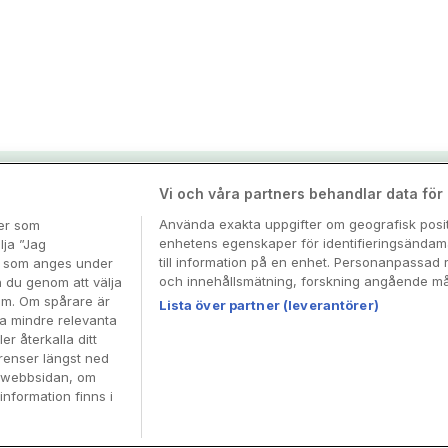
nspiration & tips
Vi och våra partners behandlar data för a
Använda exakta uppgifter om geografisk positi
ter som
enhetens egenskaper för identifieringsändamå
esa
lja ”Jag
till information på en enhet. Personanpassad 
en som anges under
och innehållsmätning, forskning angående mål
n du genom att välja
dem. Om spårare är
Lista över partner (leverantörer)
ra mindre relevanta
er återkalla ditt
renser längst ned
å webbsidan, om
information finns i