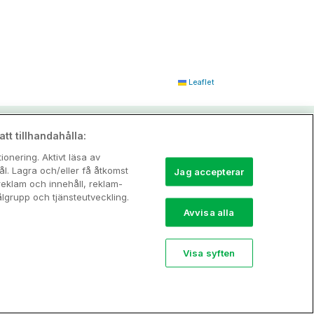
Leaflet
tt tillhandahålla:
onering. Aktivt läsa av
l. Lagra och/eller få åtkomst
Jag accepterar
reklam och innehåll, reklam-
grupp och tjänsteutveckling.
Avvisa alla
Visa syften