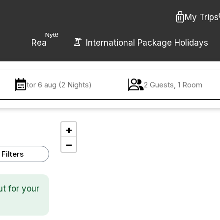
My Trips
Nytt!
Rea
International Package Holidays
tor 6 aug (2 Nights)
2 Guests, 1 Room
+
−
Filters
ut for your