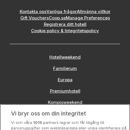
Kontakta oss
Vanliga frågor
Allmänna villkor
Gift Vouchers
Coop.se
Manage Preferences
Registrera ditt hotell
Cookie policy & Integritetspolicy
Hotellweekend
Familjerum
Europa
Premiumhotell
Kompisweekend
Vi bryr oss om din integritet
Storstadsweekend
Vi och våra
1015
partners lagrar och får tillgång till
Hotellrum under 995 kr
personuppgifter som webbläsardata eller unika identifierare på