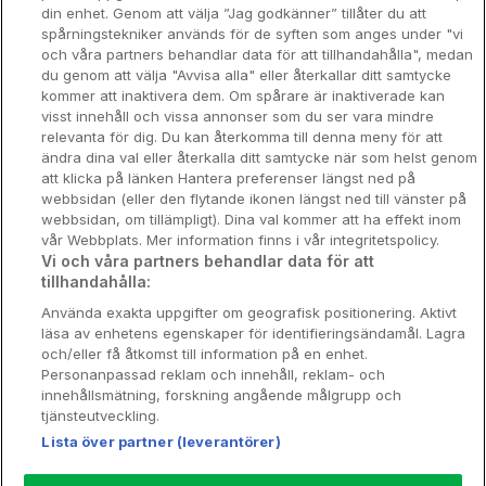
din enhet. Genom att välja ”Jag godkänner” tillåter du att
Spahotell
spårningstekniker används för de syften som anges under "vi
och våra partners behandlar data för att tillhandahålla", medan
Sydsverige
du genom att välja "Avvisa alla" eller återkallar ditt samtycke
kommer att inaktivera dem. Om spårare är inaktiverade kan
Om Hotellpremien
visst innehåll och vissa annonser som du ser vara mindre
relevanta för dig. Du kan återkomma till denna meny för att
Nya hotell
ändra dina val eller återkalla ditt samtycke när som helst genom
att klicka på länken Hantera preferenser längst ned på
Stadsweekend
webbsidan (eller den flytande ikonen längst ned till vänster på
webbsidan, om tillämpligt). Dina val kommer att ha effekt inom
vår Webbplats. Mer information finns i vår integritetspolicy.
Vi och våra partners behandlar data för att
tillhandahålla:
Booking Enquiries:
info@hotellpremien.se
Använda exakta uppgifter om geografisk positionering. Aktivt
Hotellsupport:
scandinavian@digibreaks.com
läsa av enhetens egenskaper för identifieringsändamål. Lagra
och/eller få åtkomst till information på en enhet.
Personanpassad reklam och innehåll, reklam- och
innehållsmätning, forskning angående målgrupp och
Hotellpremien.se av en del av Coop
tjänsteutveckling.
Sverige. Coop Sverige 171 88 Solna,
Lista över partner (leverantörer)
Telefon: 010-742 00 00, Org.nr: 556710-
5480.